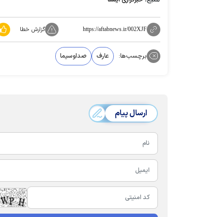
گزارش خطا
https://aftabnews.ir/002XJF
برچسب‌ها:
عارف
صداوسیما
ارسال پیام