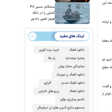
مانده‌ایم، به‌خاطر
اسف این
سنتکام: مسیر ۴۸
مردم ایران است
کشتی را در تنگه
هرمز تغییر دادیم
 ارشاد
لینک های مفید
ه بعضا
دانلود اهنگ
خرید بیت کوین
پنجره دوجداره
راز بقا
بته که
نمایندگی مجاز بوش
 که سطح
دانلود آهنگ رز‌ موزیک
دانلود آهنگ جدید
آلپاری
و گفت:
دانلود اهنگ
رزرو هتل خارجی
اتر از
نکسو رمزارزی نوآور
مسموم سازی آدرس های ارز دیجیتال