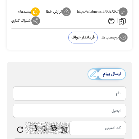
گزارش خطا
پسندها:
۰
https://aftabnews.ir/002XK7
اشتراک گذاری
برچسب‌ها:
فرماندار خواف
ارسال پیام