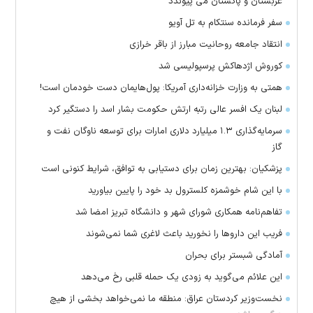
عربستان و پاکستان می پیوندد
سفر فرمانده سنتکام به تل آویو
انتقاد جامعه روحانیت مبارز از باقر خرازی
کوروش اژدهاکش پرسپولیسی شد
همتی به وزارت خزانه‌داری آمریکا: پول‌هایمان دست خودمان است!
لبنان یک افسر عالی رتبه ارتش حکومت بشار اسد را دستگیر کرد
سرمایه‌گذاری ۱.۳ میلیارد دلاری امارات برای توسعه ناوگان نفت و
گاز
پزشکیان: بهترین زمان برای دستیابی به توافق، شرایط کنونی است
با این شام خوشمزه کلسترول بد خود را پایین بیاورید
تفاهم‌نامه همکاری شورای شهر و دانشگاه تبریز امضا شد
فریب این دارو‌ها را نخورید باعث لاغری شما نمی‌شوند
آمادگی شبستر برای بحران
این علائم می‌گوید به زودی یک حمله قلبی رخ می‌دهد
نخست‌وزیر کردستان عراق: منطقه ما نمی‌خواهد بخشی از هیچ