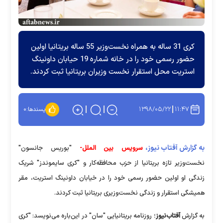
کری 31 ساله به همراه نخست‌وزیر 55 ساله بریتانیا اولین
حضور رسمی خود را در خانه شماره 19 حیابان داونینگ
استریت محل استقرار نخست وزیران بریتانیا ثبت کردند.
۱۳۹۸/۰۵/۲۲
۱۱:۴۷
پسندها:
۰
به گزارش آفتاب نیوز،
سرویس بین الملل-
"بوریس جانسون"
نخست‌وزیر تازه بریتانیا از حزب محافظه‌کار و "کری سایموندز" شریک
زندگی او اولین حضور رسمی خود را در خیابان داونینگ استریت، مقر
همیشگی استقرار و زندگی نخست‌وزیری بریتانیا ثبت کردند.
به گزارش
آفتاب‌نیوز
؛ روزنامه بریتانیایی "سان" در این‌باره می‌نویسد: "کری