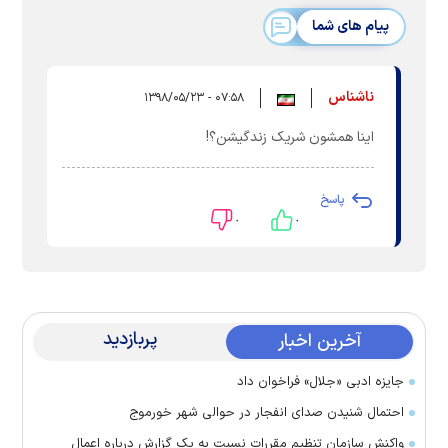
پیام های شما
ناشناس
۰۷:۵۸ - ۱۳۹۸/۰۵/۲۳
اینا همشون شریک زندگیشن؟!
پاسخ
۰
۰
پربازدید
آخرین اخبار
جایزه ادبی «جلال» فراخوان داد
احتمال شنیدن صدای انفجار در حوالی شهر خورموج
واکنش سازمان تنظیم مقررات نسبت به یک گزارش درباره اعمال