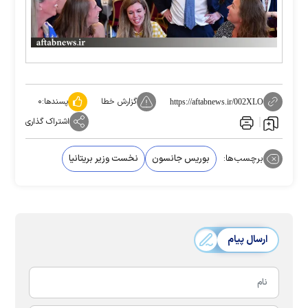
گزارش خطا
پسندها:
۰
https://aftabnews.ir/002XLO
اشتراک گذاری
برچسب‌ها:
بوریس جانسون
نخست وزیر بریتانیا
ارسال پیام