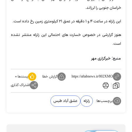
خراسان جنوبی را لرزاند.
این زلزله در ساعت ۴ و ۱ دقیقه در عمق ۲۱ کیلومتری زمین رخ داده است.
هنوز گزارشی در خصوص خسارت های احتمالی این زلزله منتشر نشده
است.
منبع:
خبرگزاری مهر
گزارش خطا
پسندها:
۰
https://aftabnews.ir/002XMO
اشتراک گذاری
برچسب‌ها:
زلزله
عشق آباد طبس