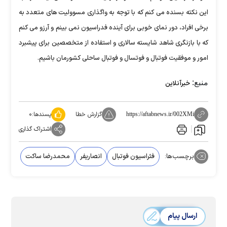
این نکته بسنده می کنم که با توجه به واگذاری مسوولیت های متعدد به
برخی افراد، دور نمای خوبی برای آینده فدراسیون نمی بینم و آرزو می کنم
که با بازنگری شاهد شایسته سالاری و استفاده از متخصصین برای پیشبرد
امور و موفقیت فوتبال و فوتسال و فوتبال ساحلی کشورمان باشیم.
منبع:
خبرآنلاین
گزارش خطا
پسندها:
۰
https://aftabnews.ir/002XMi
اشتراک گذاری
برچسب‌ها:
فئراسیون فوتبال
انصاریفر
محمدرضا ساکت
ارسال پیام