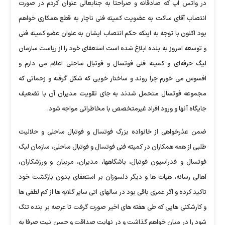
در واتس اپ که صادقانه و صراحتا به جنابعالی عنوان کردم در صورت
انتصاب آقای ساکت به عضویت کمیته فنی ناچار به قطع همکاری خواهم
بود اکنون با توجه به اینکه حکم انتصاب ایشان به عنوان عضو کمیته فنی
و توسعه امروز به بنده ابلاغ شده است استعفای خود را از ریاست سازمان
لیگ حرفه‌ای و کمیته فنی فوتسال و فوتبال ساحلی اعلام می دارم و
افسوس می خورم چرا روند و ساختار خوبی که شکل گرفته و زحماتی که
مجموعه فوتسال متحمل شدند به جای تقویت مدیران آن با تضعیف
جایگاه آنها و ورود افراد غیرمتخصص با مخاطراتی مواجه شود.
ضمن عذرخواهی از خانواده بزرگ فوتسال و فوتبال ساحلی و حلالیت
طلبی از همه همکاران در کمیته فنی فوتسال و فوتبال ساحلی، سازمان لیگ
فوتسال و فدراسیون فوتبال، باشگاهها، مدیران، مربیان و ورزشکاران،
اهالی رسانه، هیات ها و دیگر دلسوزان بر استعفای بدون بازگشت خود
تاکید کرده و اگر عمری باقی بود در سالهای اتی سایر گلایه ها از کم لطفی ها
و کارشکنی هایی که طی هفته های اخیر صورت گرفت تا عرصه بر بنده تنگ
شود را در میان خواهم گذاشت و در نهایت صداقت و حسن نیت صرفا به