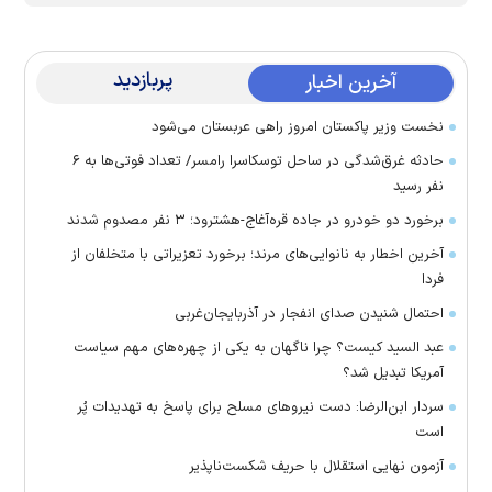
پربازدید
آخرین اخبار
نخست وزیر پاکستان امروز راهی عربستان می‌شود
حادثه غرق‌شدگی در ساحل توسکاسرا رامسر/ تعداد فوتی‌ها به ۶
نفر رسید
برخورد دو خودرو در جاده قره‌آغاج-هشترود؛ ۳ نفر مصدوم شدند
آخرین اخطار به نانوایی‌های مرند؛ برخورد تعزیراتی با متخلفان از
فردا
احتمال شنیدن صدای انفجار در آذربایجان‌غربی
عبد السید کیست؟ چرا ناگهان به یکی از چهره‌های مهم سیاست
آمریکا تبدیل شد؟
سردار ابن‌الرضا: دست نیرو‌های مسلح برای پاسخ به تهدیدات پُر
است
آزمون نهایی استقلال با حریف شکست‌ناپذیر