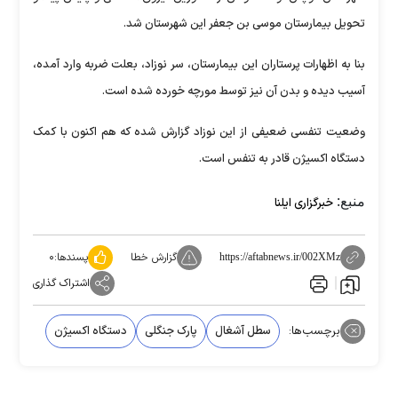
تحویل بیمارستان موسی بن جعفر این شهرستان شد.
بنا به اظهارات پرستاران این بیمارستان، سر نوزاد، بعلت ضربه وارد آمده،
آسیب دیده و بدن آن نیز توسط مورچه خورده شده است.
وضعیت تنفسی ضعیفی از این نوزاد گزارش شده که هم اکنون با کمک
دستگاه اکسیژن قادر به تنفس است.
منبع:
خبرگزاری ایلنا
گزارش خطا
پسندها:
۰
https://aftabnews.ir/002XMz
اشتراک گذاری
برچسب‌ها:
سطل آشغال
پارک جنگلی
دستگاه اکسیژن