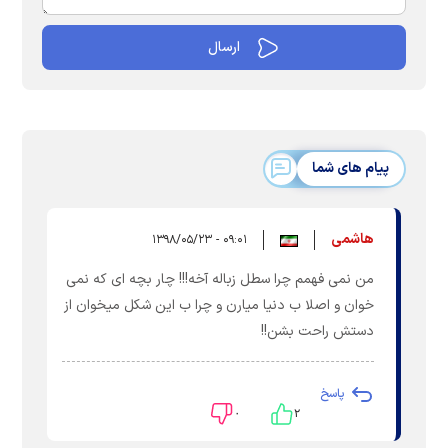
پیام های شما
هاشمی
۰۹:۰۱ - ۱۳۹۸/۰۵/۲۳
من نمی فهمم چرا سطل زباله آخه!!! چار بچه ای که نمی
خوان و اصلا ب دنیا میارن و چرا ب این شکل میخوان از
دستش راحت بشن!!
پاسخ
۰
۲