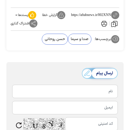
گزارش خطا
پسندها:
۰
https://aftabnews.ir/002XNN
اشتراک گذاری
برچسب‌ها:
صدا و سیما
حسن روحانی
ارسال پیام