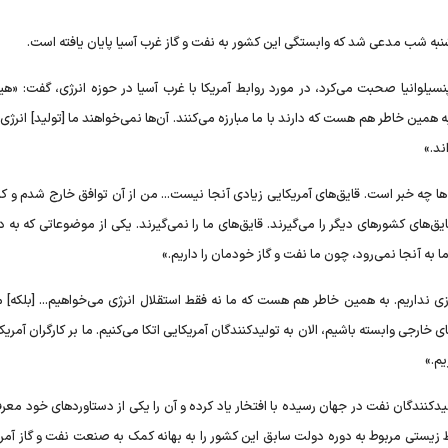
نبه شب مدعی شد که وابستگی این کشور به نفت و گاز غرب آسیا پایان یافته است.
نسیلوانیا صحبت می‌کرد، در مورد روابط آمریکا با غرب آسیا در حوزه انرژی، گفت: «ه
ه همین خاطر هم هست که دارند با ما مبارزه می‌کنند. آن‌ها نمی‌خواهند ما [تولید] انرژ
ند.»
ها چه خبر است. قایق‌های آمریکایی زیادی آنجا نیست... من از آن توافق خارج شدم و ک
قایق‌های کشورهای دیگر را می‌گیرند. قایق‌های ما را نمی‌گیرند. یکی از موضوعاتی که به 
 به آنجا نمی‌رود، چون ما نفت و گاز خودمان را داریم.»
یازی نداریم. به همین خاطر هم هست که ما نه فقط استقلال انرژی می‌خواهیم... [بلکه] م
 خارجی وابسته باشیم، الان به تولیدکنندگان آمریکایی اتکا می‌کنیم. ما بر کارگران آمریکا
یم.»
یدکنندگان نفت در جهان رسیده با افتخار یاد کرده و آن را یکی از دستاوردهای خود معر
زیستی مربوط به دوره دولت سابق این کشور را به بهانه کمک به صنعت نفت و گاز آمریک