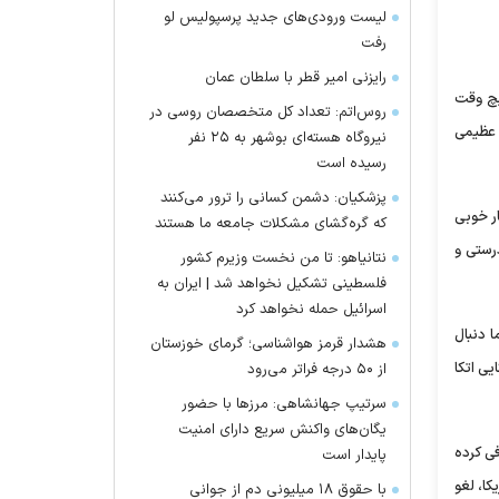
لیست ورودی‌های جدید پرسپولیس لو
رفت
رایزنی امیر قطر با سلطان عمان
یچ وقت
روس‌اتم: تعداد کل متخصصان روسی در
ی عظیمی
نیروگاه هسته‌ای بوشهر به ۲۵ نفر
رسیده است
پزشکیان: دشمن کسانی را ترور می‌کنند
ار خوبی
که گره‌گشای مشکلات جامعه ما هستند
درستی و
نتانیاهو: تا من نخست وزیرم کشور
فلسطینی تشکیل نخواهد شد | ایران به
اسرائیل حمله نخواهد کرد
ا دنبال
هشدار قرمز هواشناسی؛ گرمای خوزستان
یی اتکا
از ۵۰ درجه فراتر می‌رود
سرتیپ جهانشاهی: مرز‌ها با حضور
یگان‌های واکنش سریع دارای امنیت
فی کرده
پایدار است
ا، لغو
با حقوق ۱۸ میلیونی دم از جوانی