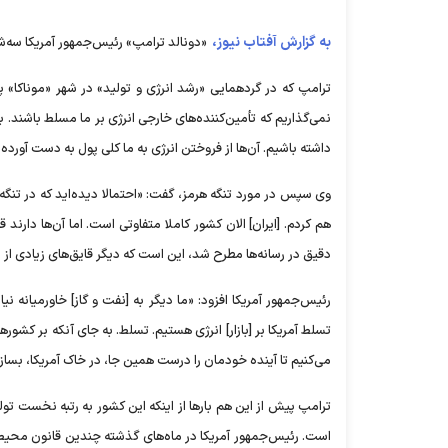
به گزارش آفتاب نیوز،
«دونالد ترامپ» رئیس‌جمهور آمریکا سه‌ش
ترامپ که در گردهمایی «رشد انرژی و تولید» در شهر «موناکا» پ
نمی‌گذاریم که تأمین‌کننده‌های خارجی انرژی بر ما مسلط باشند. ب
داشته باشیم. آن‌ها از فروختن انرژی به ما کلی پول به دست آورده‌ا
وی سپس در مورد تنگه هرمز، گفت: «احتمالا دیده‌اید که در تنگه‌
هم کردم. [ایران] الان کشور کاملا متفاوتی است. اما آن‌ها دارند 
دقیق در رسانه‌ها مطرح شد، این است که دیگر قایق‌های زیادی از ما
رئیس‌جمهور آمریکا افزود: «ما دیگر به [نفت و گاز] خاورمیانه ن
تسلط آمریکا بر [بازار] انرژی هستیم. تسلط. به جای آنکه بر کشورهای
می‌کنیم تا آینده خودمان را درست همین جا، در خاک آمریکا، بساز
ترامپ پیش از این هم بارها از اینکه این کشور به رتبه نخست تول
است. رئیس‌جمهور آمریکا در ماه‌های گذشته چندین قانون محیط 