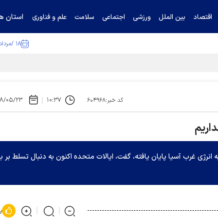
استان ها
اقتصاد
بین الملل
ورزشی
اجتماعی
سلامت
علم و فناوری
۱۸ /مرداد /۱۴۰۵
ا تکذیب کرد
۸/۰۵/۲۳
۱۰:۳۷
کد خبر:۶۰۴۹۶۸
داریم
انرژی غرب آسیا پایان یافته، گفت، ایالات متحده اکنون به دنبال تسلط بر باز
پ