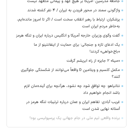
جامعه مدرسین: آمریکا بر هیچ عهد و پیمانی متعهد نیست
واژگونی سمند در محور فریدن به تیران / ۴ نفر کشته شدند
پزشکیان: ارتباط با رهبر انقلاب سخت است / اگر تا امروز مانده‌ایم،
به‌خاطر مردم ایران است
گفت وگوی وزیران خارجه آمریکا و انگلیس درباره ایران و تنگه هرمز
یک ادعای تازه و جنجالی؛ برای حمایت از اینفانتینو از ما
«باج‌خواهی» کردند!
«مینا» ۲ جایزه از راه ابریشم گرفت
مکمل کلسیم و ویتامین D واقعاً می‌توانند از شکستگی جلوگیری
کنند؟
نتانیاهو: چه توافق شود چه نشود، هرآنچه برای آینده‌مان لازم
باشد انجام خواهیم داد
غریب آبادی: تفاهم ایران و عمان درباره ترتیبات تنگه هرمز در
آستانه نهایی شدن است
برنده واقعی تیم ملی در جام جهانی یک پرسپولیسی بود!