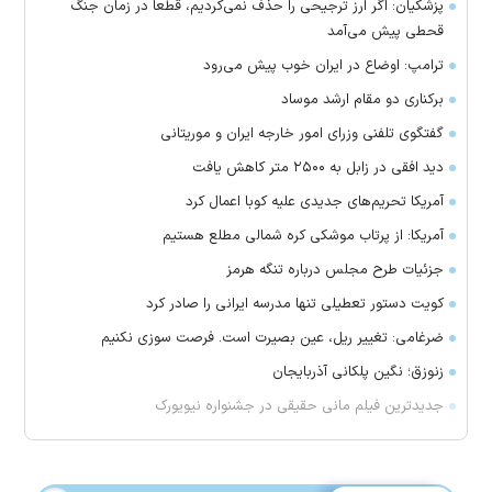
پزشکیان: اگر ارز ترجیحی را حذف نمی‌کردیم، قطعا در زمان جنگ
قحطی پیش می‌آمد
ترامپ: اوضاع در ایران خوب پیش می‌رود
برکناری دو مقام ارشد موساد
گفتگوی تلفنی وزرای امور خارجه ایران و موریتانی
دید افقی در زابل به ۲۵۰۰ متر کاهش یافت
آمریکا تحریم‌های جدیدی علیه کوبا اعمال کرد
آمریکا: از پرتاب موشکی کره شمالی مطلع هستیم
جزئیات طرح مجلس درباره تنگه هرمز
کویت دستور تعطیلی تنها مدرسه ایرانی را صادر کرد
ضرغامی: تغییر ریل، عین بصیرت است. فرصت سوزی نکنیم
زنوزق؛ نگین پلکانی آذربایجان
جدیدترین فیلم مانی حقیقی در جشنواره نیویورک