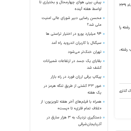
پیش بینی هوای چهارمحال و بختیاری تا
پس از اعلام نتایج اولیه کنکور سراسری سال ۹۸، مهلت انتخاب رشته برای داوطلبان مجاز آغاز شد و تا امروز ادامه داشت که تعداد ۲۳۹
اواسط هفته آینده
محسن رضایی دبیر شورای عالی امنیت
ملی شد؟
شته را
۹۴ میلیارد یورو در اختیار تراستی ها
سیگنال با کاربران اندروید راه آمد
خاب رشته،
تهران خنک‌تر می‌شود
بقایای یک جسد در ارتفاعات شمیرانات
کشف شد
پیکاپ برقی ارزان فورد در راه بازار
عبور ۳۳ کشتی از طریق تنگه هرمز در
ک گذاری
یک هفته
همراه با فیلم‌های آخر هفته تلویزیون؛ از
«غلاف تمام فلزی» تا «پست»
دستگیری نزدیک به ۳ هزار سارق در
آذربایجان‌شرقی