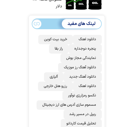
حمله آماده بودیم
دلار
| غنائم از آنِ فاتح
است، درست
لینک های مفید
است؟
دانلود اهنگ
خرید بیت کوین
پنجره دوجداره
راز بقا
نمایندگی مجاز بوش
دانلود آهنگ رز‌ موزیک
دانلود آهنگ جدید
آلپاری
دانلود اهنگ
رزرو هتل خارجی
نکسو رمزارزی نوآور
مسموم سازی آدرس های ارز دیجیتال
ریپل در مسیر رشد
تحلیل قیمت کاردانو