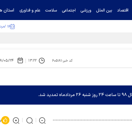
استان ها
اقتصاد
بین الملل
ورزشی
اجتماعی
سلامت
علم و فناوری
۱۶ /مرداد /۱۴۰۵
ا تکذیب کرد
۸/۰۵/۲۴
۱۳:۲۲
کد خبر:۶۰۵۱۸۱
د شد.
پ