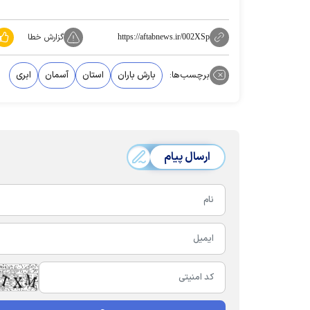
گزارش خطا
https://aftabnews.ir/002XSp
برچسب‌ها:
بارش باران
استان
آسمان
ابری
ارسال پیام