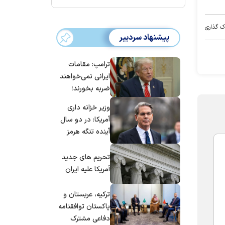
ک گذاری
پیشنهاد سردبیر
ترامپ: مقامات
ایرانی نمی‌خواهند
ضربه بخورند؛
می‌خواهند به
وزیر خزانه داری
توافق برسند
آمریکا: در دو سال
آینده تنگه هرمز
بی‌اهمیت خواهد
شد
تحریم های جدید
آمریکا علیه ایران
ترکیه، عربستان و
پاکستان توافقنامه
دفاعی مشترک