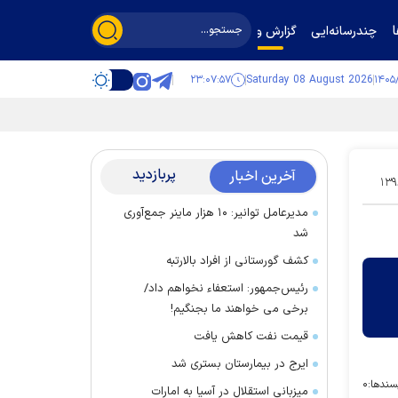
چندرسانه‌ایی
گزارش و گفت‌وگو
۲۳:۰۷:۵۷
Saturday 08 August 2026
پربازدید
آخرین اخبار
۱۳
مدیرعامل توانیر: ۱۰ هزار ماینر جمع‌آوری
شد
کشف گورستانی از افراد بالارتبه
رئیس‌جمهور: استعفاء نخواهم داد/
برخی می خواهند ما بجنگیم!
قیمت نفت کاهش یافت
ایرج در بیمارستان بستری شد
سندها:
۰
میزبانی استقلال در آسیا به امارات