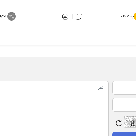
پسندها:
۰
اشترا