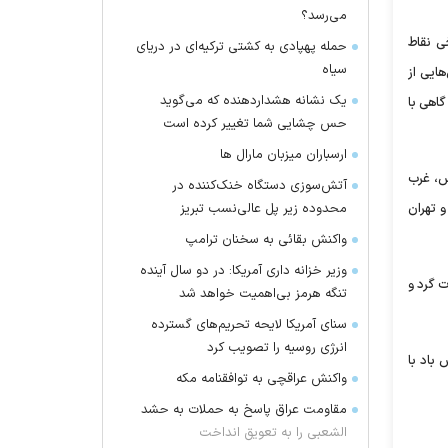
می‌رسد؟
ر و اوایل امشب (۲۵ مرداد) در برخی نقاط
حمله پهپادی به کشتی ترکیه‌ای در دریای
سیاه
هایی از
یک نشانه هشداردهنده که می‌گوید
گاهی با
حس چشایی شما تغییر کرده است
ارسباران میزبان مارال ها
 فارس، غرب
آتش‌سوزی دستگاه خنک‌کننده در
ن و تهران
محدوده زیر پل عالی‌نسب تبریز
واکنش بقائی به سخنان ترامپ
وزیر خزانه داری آمریکا: در دو سال آینده
 گرد و
تنگه هرمز بی‌اهمیت خواهد شد
سنای آمریکا لایحه تحریم‌های گسترده
انرژی روسیه را تصویب کرد
ضی ساعات وزش باد با
واکنش عراقچی به توافقنامه مکه
مقاومت عراق پاسخ به حملات به حشد
الشعبی را به تعویق انداخت