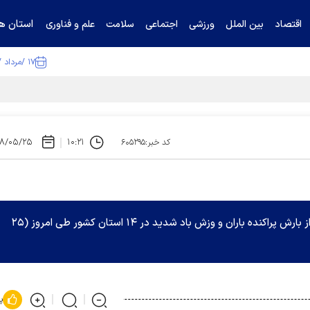
استان ها
اقتصاد
بین الملل
ورزشی
اجتماعی
سلامت
علم و فناوری
۱۷ /مرداد /۱۴۰۵
ا تکذیب کرد
۹۸/۰۵/۲۵
۱۰:۲۱
کد خبر:۶۰۵۲۹۵
دیرکل پیش‌بینی و هشدار سریع سازمان هواشناسی از بارش پراکنده باران و وزش باد شدید در ۱۴ استان کشور طی امروز (۲۵
پ