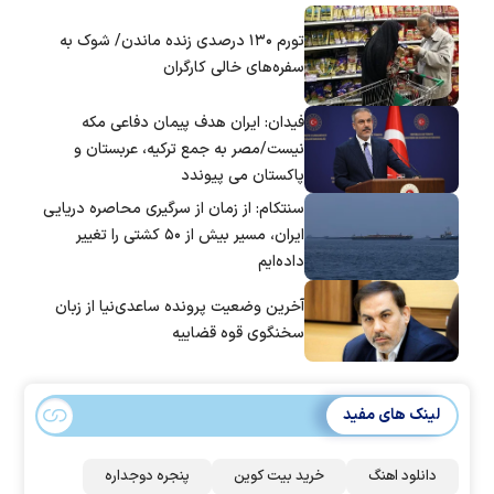
تورم ۱۳۰ درصدی زنده ماندن/ شوک به
سفره‌های خالی کارگران
فیدان: ایران هدف پیمان دفاعی مکه
نیست/مصر به جمع ترکیه، عربستان و
پاکستان می پیوندد
سنتکام: از زمان از سرگیری محاصره دریایی
ایران، مسیر بیش از ۵۰ کشتی را تغییر
داده‌ایم
آخرین وضعیت پرونده ساعدی‌نیا از زبان
سخنگوی قوه قضاییه
لینک های مفید
دانلود اهنگ
خرید بیت کوین
پنجره دوجداره