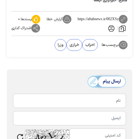
خبرگزاری ایسنا
گزارش خطا
پسندها:
۰
https://aftabnews.ir/002XSy
اشتراک گذاری
برچسب‌ها:
احزاب
خرازی
وزرا
ارسال پیام