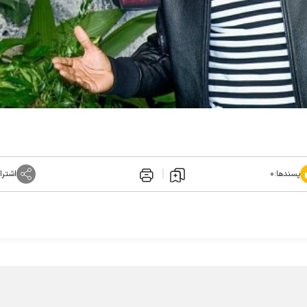
پسندها:
۰
اشترا