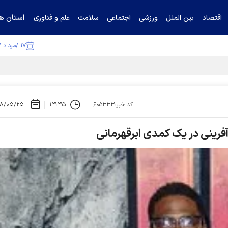
استان ها
اقتصاد
بین الملل
ورزشی
اجتماعی
سلامت
علم و فناوری
۱۷ /مرداد /۱۴۰۵
ا تکذیب کرد
۹۸/۰۵/۲۵
۱۳:۳۵
کد خبر:۶۰۵۳۳۳
فرینی در یک کمدی ابرقهرمانی