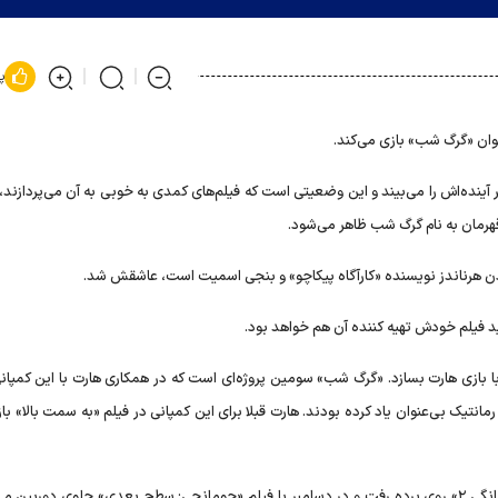
پ
وان «گرگ شب» بازی می‌کند.
آینده‌اش را می‌بیند و این وضعیتی است که فیلم‌های کمدی به خوبی به آن می‌پردازند، 
قهرمان به نام گرگ شب ظاهر می‌شود.
 دن هرناندز نویسنده «کارآگاه پیکاچو» و بنجی اسمیت است، عاشقش شد.
ید فیلم خودش تهیه کننده آن هم خواهد بود.
با بازی هارت بسازد. «گرگ شب» سومین پروژه‌ای است که در همکاری هارت با این کمپانی
مانتیک بی‌عنوان یاد کرده بودند. هارت قبلا برای این کمپانی در فیلم «به سمت بالا» با
این کمدین به تازگی با صداپیشگی در «زندگی مخفی حیوانات خانگی ۲» روی پرده رفت و در دسامبر با فیلم «جومانجی: سطح بعدی» جلوی دوربی