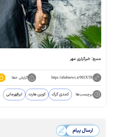
منبع:
خبرگزاری مهر
گزارش خطا
https://aftabnews.ir/002XTR
برچسب‌ها:
کمدی گرگ
کوین هارت
ابرقهرمانی
ارسال پیام