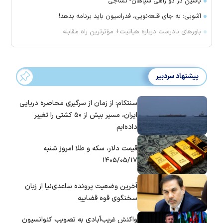
یاسین در دو راهی سپاهان- نساجی
آشوبی: به جای قلعه‌نویی، فدراسیون باید برنامه بدهد!
باور‌های نادرست درباره هپاتیت+ مؤثرترین راه مقابله
پیشنهاد سردبیر
سنتکام: از زمان از سرگیری محاصره دریایی
ایران، مسیر بیش از ۵۰ کشتی را تغییر
داده‌ایم
قیمت دلار، سکه و طلا امروز شنبه
۱۴۰۵/۰۵/۱۷
آخرین وضعیت پرونده ساعدی‌نیا از زبان
سخنگوی قوه قضاییه
واکنش غریب‌آبادی به تصویب کنوانسیون