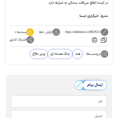
در آینده اتفاق می‌افتد بستگی به شرایط دارد.
منبع:
خبرگزاری ایسنا
گزارش خطا
پسندها:
۰
https://aftabnews.ir/002XU3
اشتراک گذاری
برچسب‌ها:
هند
جنگ هسته ای
وزیر دفاع
ارسال پیام