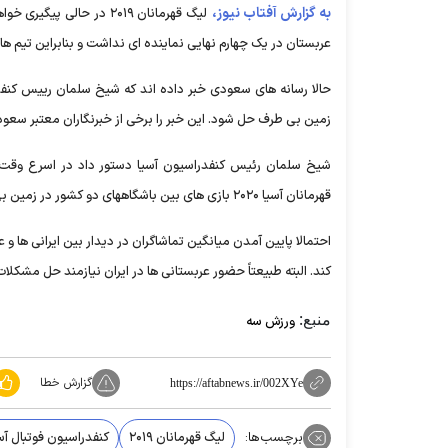
به گزارش آفتاب نیوز،
لیگ قهرمانان ۲۰۱۹ در ح
عربستان در یک چهارم نهایی نماینده ای نداشت و بنابراین تیم ها
حالا رسانه های سعودی خبر داده اند که شیخ سلمان رییس کنفدر
زمین بی طرف حل شود. این خبر را برخی از خبرنگاران معتبر سعود
شیخ سلمان رئیس کنفدراسیون آسیا دستور داد در اسرع وقت ک
قهرمانان آسیا ۲۰۲۰ بازی های بین باشگاههای دو کشور در زمین بی طرف برگزار نشود!
احتمالا پایین آمدن میانگین تماشاگران در دیدار بین ایرانی ها و 
کند. البته طبیعتاً حضور عربستانی ها در ایران نیازمند حل مشکلات دیپلماتیک 
منبع:
ورزش سه
گزارش خطا
https://aftabnews.ir/002XYe
برچسب‌ها:
لیگ قهرمانان ۲۰۱۹
کنفدراسیون فوتبال آس