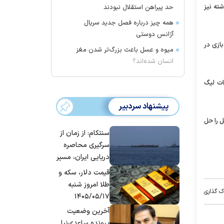
ذشته نیز
حد پیراهن استقلال نبودند
همه چیز درباره فصل جدید سریال
آژانس دوستی
ازی در
میوه و عسل باعث بزرگ‌تر شدن مغز
انسان شده‌اند؟
ات لیگ
پیشنهاد سردبیر
ل را حل
سنتکام: از زمان از
سرگیری محاصره
دریایی ایران، مسیر
بیش از ۵۰ کشتی را
قیمت دلار، سکه و
تغییر داده‌ایم
طلا امروز شنبه
ک گذاری
۱۴۰۵/۰۵/۱۷
آخرین وضعیت
پرونده ساعدی‌نیا