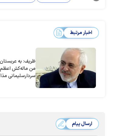
اخبار مرتبط
ظریف: به عربستان 
من ماله‌کش اعظم 
سردارسلیمانی مذاکر
احتمال پیروزی مج
بالاست| برای بهبود 
همسایگان هزینه د
ارسال پیام