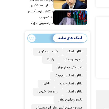
از زبان سخنگوی
قوه قضاییه
واکنش غریب‌آبادی
به تصویب
کنوانسیون خزر/
سهمیه ایران کم
می‌شود؟!
لینک های مفید
دانلود اهنگ
خرید بیت کوین
پنجره دوجداره
راز بقا
نمایندگی مجاز بوش
دانلود آهنگ رز‌ موزیک
دانلود آهنگ جدید
آلپاری
دانلود اهنگ
رزرو هتل خارجی
نکسو رمزارزی نوآور
مسموم سازی آدرس های ارز دیجیتال