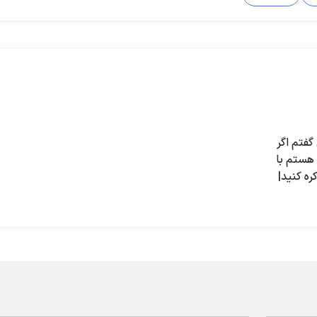
گفتم اگر
هستم با
ه کنید|
دد ترامپ
روابط با
ادم