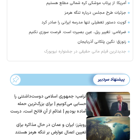
آمریکا: از پرتاب موشکی کره شمالی مطلع هستیم
جزئیات طرح مجلس درباره تنگه هرمز
کویت دستور تعطیلی تنها مدرسه ایرانی را صادر کرد
ضرغامی: تغییر ریل، عین بصیرت است. فرصت سوزی نکنیم
زنوزق؛ نگین پلکانی آذربایجان
جدیدترین فیلم مانی حقیقی در جشنواره نیویورک
پیشنهاد سردبیر
ترامپ: جمهوری اسلامی دوست‌داشتنی را
حسابی می‌کوبیم | برای بزرگ‌ترین حمله
آماده بودیم | غنائم از آنِ فاتح است، درست
است؟
رویترز: ایران و عمان در حال مذاکره برای
تعیین اعمال عوارض بر تنگه هرمز هستند