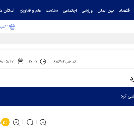
استان ها
اقتصاد
بین الملل
ورزشی
اجتماعی
سلامت
علم و فناوری
۱۶ /مرداد /۱۴۰۵
ا تکذیب کرد
۸/۰۵/۲۷
۱۷:۰۷
کد خبر:۶۰۵۷۰۴
د
ظی کرد.
پ