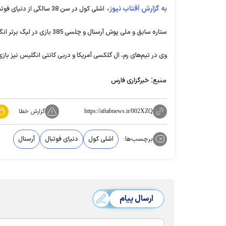
به گزارش آفتاب نیوز،
اشلی کول در سن 38 سالگی از دنیای فوتبال خداحافظی کرد.
ستاره سابق و ملی پوش‌ آرسنال و چلسی 385 بازی در لیگ برتر انگلیس را به ثبت رسانید.
وی در تیم‌های رم، ال گلکسی آمریکا و دربی کانتی انگلیس نیز باز
منبع:
خبرگزاری فارس
گزارش خطا
https://aftabnews.ir/002XZQ
برچسب‌ها:
اشلی کول
دنیای فوتبال
آرسنال
ارسال پیام