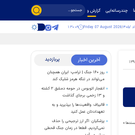
چندرسانه‌ایی
گزارش و گفت‌وگو
۱:۳۰:۱۰
Friday 07 August 2026
پربازدید
آخرین اخبار
۱۳۹
روز ۱۶۰ جنگ | ترامپ: ایران همچنان
می‌تواند در تنگه هرمز شلیک کند
انفجار اتوبوس در حومه دمشق ۲ کشته
و ۱۳ زخمی برجای گذاشت
قالیباف: واقعیت‌ها را بپذیرید و به
تعهدات‌تان عمل کنید
پزشکیان: اگر ارز ترجیحی را حذف
سندها:
۰
نمی‌کردیم، قطعا در زمان جنگ قحطی