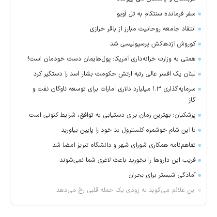
سفر فرمانده سنتکام به تل آویو
انتقاد جامعه روحانیت مبارز از باقر خرازی
کوروش اژدهاکش پرسپولیسی شد
همتی به وزارت خزانه‌داری آمریکا: پول‌هایمان دست خودمان است!
لبنان یک افسر عالی رتبه ارتش حکومت بشار اسد را دستگیر کرد
سرمایه‌گذاری ۱.۳ میلیارد دلاری امارات برای توسعه ناوگان نفت و
گاز
پزشکیان: بهترین زمان برای دستیابی به توافق، شرایط کنونی است
با این شام خوشمزه کلسترول بد خود را پایین بیاورید
تفاهم‌نامه همکاری شورای شهر و دانشگاه تبریز امضا شد
فریب این دارو‌ها را نخورید باعث لاغری شما نمی‌شوند
آمادگی شبستر برای بحران
این علائم می‌گوید به زودی یک حمله قلبی رخ می‌دهد