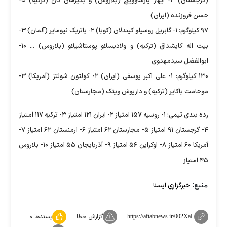
(گرجستان) ۳- ایهار یارشاوویچ (بلاروس) و بدیرهان تان (ترکیه) ۵-
حسن فروزنده (ایران)
۹۷ کیلوگرم: ۱- گابریل روسیلو کیندلان (کوبا) ۲- پاتریک نیومایر (آلمان) ۳-
بیت اله کایشداق (ترکیه) و ولادیسلاو پوستاشیلاو (بلاروس) ... ۱۰-
ابوالفضل سیدمهدوی
۱۳۰ کیلوگرم: ۱- علی اکبر یوسفی (ایران) ۲- کولتون شولتز (آمریکا) ۳-
موحامت باکایر (ترکیه) و داریوش ویتک (مجارستان)
رده بندی تیمی: ۱- روسیه ۱۵۷ امتیاز ۲- ایران ۱۲۱ امتیاز ۳- ترکیه ۱۱۷ امتیاز
۴- گرجستان ۹۱ امتیاز ۵- مجارستان ۶۲ امتیاز ۶- ارمنستان ۶۲ امتیاز ۷-
آمریکا ۶۰ امتیاز ۸- اوکراین ۵۶ امتیاز ۹- آذربایجان ۵۵ امتیاز ۱۰- بلاروس
۴۵ امتیاز
منبع:
خبرگزاری ایسنا
گزارش خطا
پسندها:
۰
https://aftabnews.ir/002XaL