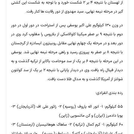
از لهستان با نتیجه ۴ بر ۲ شکست خورد و با توجه به شکست این کشتی
گیر در مرحله نیمه نهایی، سید مهدوی از دور رقابت ها کنار رفت.
در وزن ۱۳۰ کیلوگرم علی اکبر یوسفی پس از استراحت در دور اول در دور
دوم با نتیجه ۹ بر صفر میکیتا کاوالاسکی از بلاروس را مغلوب کرد. وی در
دور بعد و در مرحله یک چهارم نهایی مقابل روبینزون ایسادزه از گرجستان
با نتیجه ۸ بر صفر به پیروزی رسید و راهی مرحله نیمه نهایی شد. یوسفی
در این مرحله با نتیجه ۶ بر یک از سد موحامت باکایر از ترکیه گذشت و به
دیدار فینال راه یافت. وی در دیدار پایانی با نتیجه ۲ بر یک از سد کولتون
شولتز از آمریکا گذشت و به مدال طلا دست یافت.
رده بندی انفرادی:
۵۵ کیلوگرم: ۱- انور اله یاروف (روسیه) ۲- زائور علی اف (آذربایجان) ۳-
پویا دادمرز (ایران) و کن ماتسویی (ژاپن)
۶۰ کیلوگرم: ۱- کرم کمال (ترکیه) ۲- ساهاک هوهانیسیان (ارمنستان) ۳-
عسگر علیزادا (آذربایجان) و گئورگی تیبیلوف (روسیه) ... ۱۰- میلاد رضانژاد