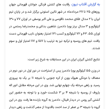
به گزارش آفتاب نیوز،
رقابت های کشتی فرنگی جوانان قهرمانی جهان
روزهای ۲۵ تا ۲۷ مردادماه در شهر تالین استونی برگزار شد و در پایان تیم
ایران با ۲ مدال طلای محمد ناقوسی و علی اکبر یوسفی در اوزان ۷۷ و ۱۳۰
کیلوگرم و ۳ مدال برنز پویا دادمرز، شاهین بداغی و محمدرضا رستمی در
اوزان ۵۵، ۶۳ و ۷۲ کیلوگرم و کسب ۱۲۱ امتیاز بعنوان نایب قهرمانی دست
یافت. تیم های روسیه و ترکیه نیز به ترتیب با ۱۵۷ و ۱۱۷ امتیاز اول و سوم
شدند.
نتایج کشتی گیران ایران در این مسابقات به شرح زیر است:
در وزن ۵۵ کیلوگرم پویا دادمرز پس از استراحت در دور اول در دور دوم در
مصاف با دونگی هیوک وون از کره جنوبی با نتیجه ۱۱ بر یک به پیروزی
رسید. و راهی مرحله یک چهارم نهایی شد. وی در این مرحله مقابل انور اله
یاروف از روسیه با نتیجه ۴ بر ۳ شکست خورد و با توجه به حضور این
کشتی گیر روس در دیدار فینال، دادمرز به گروه بازنده ها رفت. وی در این
گروه با نتیجه ۳ بر صفر از سد احمد باقدودا از مصر گذشت و راهی دیدار