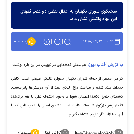
سخنگوی شورای نگهبان به جدال لفظی دو عضو فقهای
این نهاد واکنش نشان داد.
۱۳۹۸/۰۵/۲۸
۱۰:۵۱
پسندها:
۰
به گزارش آفتاب نیوز،
عباسعلی کدخدایی در توییتر، در این باره نوشت:
در هر جمعی از جمله شورای نگهبان دعوای طلبگی طبیعی است؛ گاهی
صداها بلند شده و مباحث داغ، لیکن بعد از آن دوستی‌ها پابرجاست.
دشمنان طمع نکنند! اعضای شورا با وجود اختلاف نظر، با هم برادرند؛
تذکار رهبر بزرگوار شایسته عنایت است:دشمن اصلی را با دوستانی که با
آنها اختلاف نظر داریم اشتباه نگیریم.
گزارش خطا
پسندها:
۰
https://aftabnews.ir/002Xb7