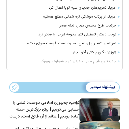
آمریکا تحریم‌های جدیدی علیه کوبا اعمال کرد
آمریکا: از پرتاب موشکی کره شمالی مطلع هستیم
جزئیات طرح مجلس درباره تنگه هرمز
کویت دستور تعطیلی تنها مدرسه ایرانی را صادر کرد
ضرغامی: تغییر ریل، عین بصیرت است. فرصت سوزی نکنیم
زنوزق؛ نگین پلکانی آذربایجان
جدیدترین فیلم مانی حقیقی در جشنواره نیویورک
پیشنهاد سردبیر
ترامپ: جمهوری اسلامی دوست‌داشتنی را
حسابی می‌کوبیم | برای بزرگ‌ترین حمله
آماده بودیم | غنائم از آنِ فاتح است، درست
است؟
رویترز: ایران و عمان در حال مذاکره برای