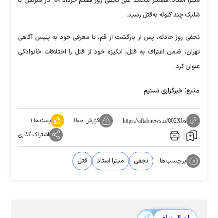
میترا استاد؛ همسر محمد علی نجفی روز هفتم خرداد ۹۸ در منزلش با
شلیک چند گلوله به‌قتل رسید.
نجفی روز حادثه، پس از بازگشت از قم،‌ با معرفی خود به پلیس آگاهی
تهران، ضمن اعتراف به قتل، انگیزه خود از قتل را اختلافات خانوادگی
عنوان کرد.
منبع:
خبرگزاری تسنیم
گزارش خطا
پسندها:
۱
https://aftabnews.ir/002Xbs
اشتراک گذاری
برچسب‌ها:
نجفی
میترا استاد
قتل