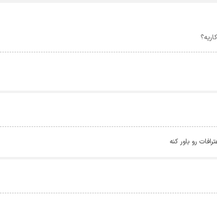
اریه؟
افات رو باور کنه