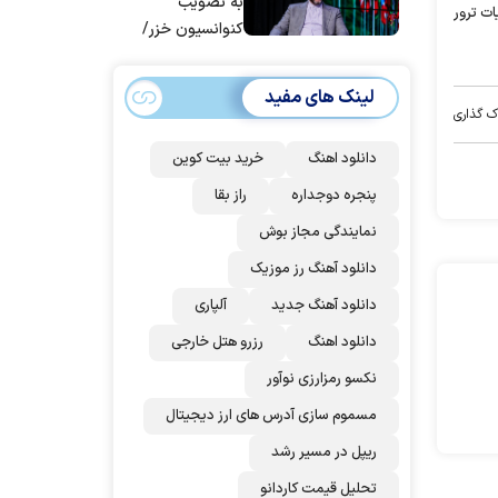
به تصویب
لیات ترور
کنوانسیون خزر/
سهمیه ایران کم
می‌شود؟!
لینک های مفید
ک گذاری
دانلود اهنگ
خرید بیت کوین
پنجره دوجداره
راز بقا
نمایندگی مجاز بوش
دانلود آهنگ رز‌ موزیک
دانلود آهنگ جدید
آلپاری
دانلود اهنگ
رزرو هتل خارجی
نکسو رمزارزی نوآور
مسموم سازی آدرس های ارز دیجیتال
ریپل در مسیر رشد
تحلیل قیمت کاردانو