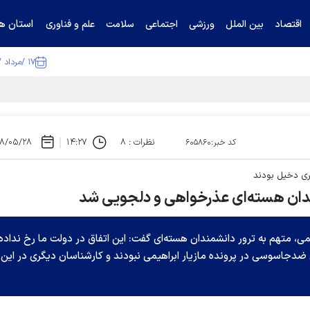
استان ها
اقتصاد
بین الملل
ورزشی
اجتماعی
سلامت
علم و فناوری
۱۷ /مرداد /۱۴۰۵
ا تکذیب کرد
نظرات : ۸
۱۴:۲۷
۸/۰۵/۲۸
کد خبر:۶۰۵۸۶۰
ری دخیل بودند
شمندان هسته‌ای عذرخواهی و دلجویی شد
می، متهم به ترور دانشمندان هسته‌ای گفت: این اتفاق در دولت ما رخ نداده
ن ضدجاسوسی در پرونده مازیار ابراهیمی نبودند و کارشناسان دیگری در این