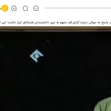
پس
 پاسخ به سوالی درباره آزادی فرد متهم به ترور دانشمندان هسته‌ای ابراز
داشت: این ات