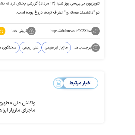
تلویزیون بی‌بی‌سی روز شنبه (۱۲ مرداد) 
دو "دانشمند هسته‌ای" اعتراف کرده، دروغ بوده است.
گزارش خطا
https://aftabnews.ir/002Xbw
برچسب‌ها:
مازیار ابراهیمی
علی ربیعی
سخنگوی د
اخبار مرتبط
واکنش علی مطهری 
ماجرای مازیار ابرا