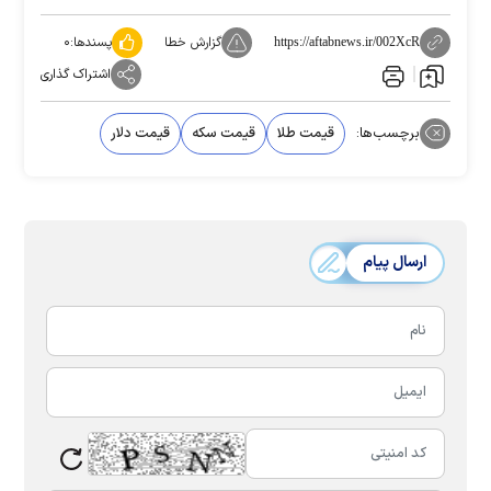
گزارش خطا
پسندها:
۰
https://aftabnews.ir/002XcR
اشتراک گذاری
برچسب‌ها:
قیمت طلا
قیمت سکه
قیمت دلار
ارسال پیام