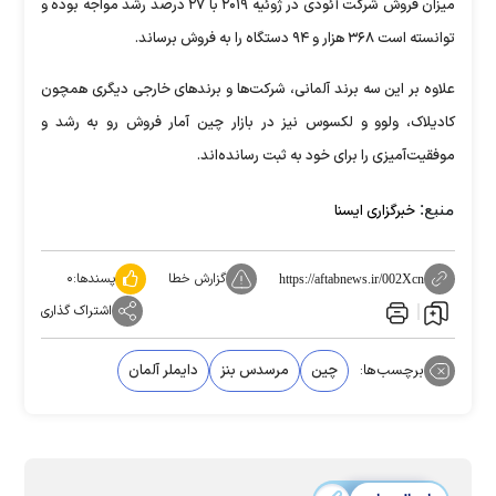
میزان فروش شرکت آئودی در ژوئیه ۲۰۱۹ با ۲۷ درصد رشد مواجه بوده و
توانسته است ۳۶۸ هزار و ۹۴ دستگاه را به فروش برساند.
علاوه بر این سه برند آلمانی، شرکت‌ها و برندهای خارجی دیگری همچون
کادیلاک، ولوو و لکسوس نیز در بازار چین آمار فروش رو به رشد و
موفقیت‌آمیزی را برای خود به ثبت رسانده‌اند.
منبع:
خبرگزاری ایسنا
گزارش خطا
پسندها:
۰
https://aftabnews.ir/002Xcn
اشتراک گذاری
برچسب‌ها:
چین
مرسدس بنز
دایملر آلمان