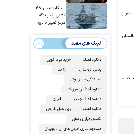
مانده‌ایم، به‌خاطر
سنتکام: مسیر ۴۸
مردم ایران است
 امروز
کشتی را در تنگه
هرمز تغییر دادیم
ظامیان
لینک های مفید
دانلود اهنگ
خرید بیت کوین
پنجره دوجداره
راز بقا
ک گذاری
نمایندگی مجاز بوش
دانلود آهنگ رز‌ موزیک
دانلود آهنگ جدید
آلپاری
دانلود اهنگ
رزرو هتل خارجی
نکسو رمزارزی نوآور
مسموم سازی آدرس های ارز دیجیتال