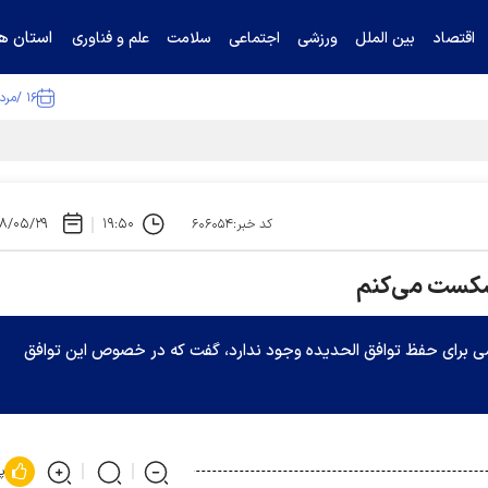
استان ها
اقتصاد
بین الملل
ورزشی
اجتماعی
سلامت
علم و فناوری
۱۶ /مرداد /۱۴۰۵
ا تکذیب کرد
۸/۰۵/۲۹
۱۹:۵۰
کد خبر:۶۰۶۰۵۴
شکست می‌کنم
یاسی برای حفظ توافق الحدیده وجود ندارد، گفت که در خصوص این توافق
پ