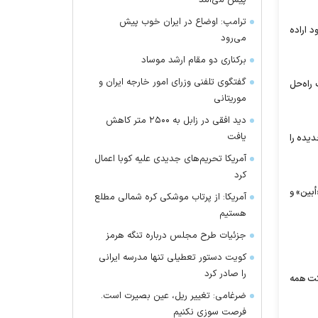
پیش می‌آمد
ترامپ: اوضاع در ایران خوب پیش
 اراده
می‌رود
برکناری دو مقام ارشد موساد
گفتگوی تلفنی وزرای امور خارجه ایران و
راه‌حل
موریتانی
دید افقی در زابل به ۲۵۰۰ متر کاهش
یافت
یده را
آمریکا تحریم‌های جدیدی علیه کوبا اعمال
کرد
أبین» و
آمریکا: از پرتاب موشکی کره شمالی مطلع
هستیم
جزئیات طرح مجلس درباره تنگه هرمز
کویت دستور تعطیلی تنها مدرسه ایرانی
را صادر کرد
کت همه
ضرغامی: تغییر ریل، عین بصیرت است.
فرصت سوزی نکنیم