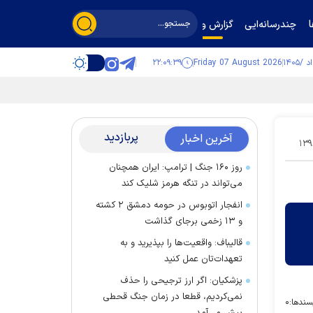
چندرسانه‌ایی
گزارش و گفت‌وگو
۲۲:۰۹:۴۰
Friday 07 August 2026
پربازدید
آخرین اخبار
۱۳۹
روز ۱۶۰ جنگ | ترامپ: ایران همچنان
می‌تواند در تنگه هرمز شلیک کند
انفجار اتوبوس در حومه دمشق ۲ کشته
و ۱۳ زخمی برجای گذاشت
قالیباف: واقعیت‌ها را بپذیرید و به
تعهدات‌تان عمل کنید
پزشکیان: اگر ارز ترجیحی را حذف
نمی‌کردیم، قطعا در زمان جنگ قحطی
سندها:
۰