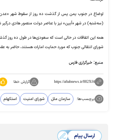
اوضاع در جنوب یمن پس از گذشت ده روز از سقوط شهر «عدن» 
(سه‌شنبه) در شهر «أبین» نیز با عناصر دولت منصور هادی درگیر ش
همه این اتفاقات در حالی است که سعودی‌ها در طول ده روز گذشت
شورای انتقالی جنوب که مورد حمایت امارات هستند، حاضر به عقب
منبع:
خبرگزاری فارس
گزارش خطا
https://aftabnews.ir/002Xf4
برچسب‌ها:
سازمان ملل
شورای امنیت
استکهلم
ارسال پیام