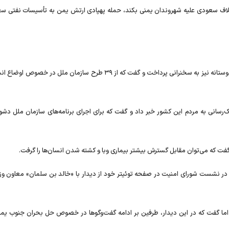
ائتلاف سعودی علیه شهروندان یمنی بکند، حمله پهپادی ارتش یمن به تأسیسات نفتی سع
در ادامه «اورسولا مولر» معاون دبیرکل سازمان ملل در امور بشردوستانه نیز به سخنرانی پرداخت و گفت که از ۳۹ طرح سازمان ملل 
مک‌رسانی به مردم این کشور خبر داد و گفت که برای اجرای برنامه‌های سازمان ملل دشو
 گفت که می‌توان مقابل گسترش بیشتر بیماری وبا و کشته شدن انسان‌ها را گرفت.
ر نشست شورای امنیت در صفحه توئیتر خود از دیدار با «خالد بن سلمان» معاون وزی
رد؛ اما گفت که در این دیدار، طرفین بر ادامه گفت‌و‌گوها در خصوص حل بحران جنوب یم