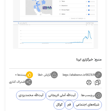
منبع:
خبرگزاری ایرنا
گزارش خطا
پسندها:
۰
https://aftabnews.ir/002Xf9
اشتراک گذاری
برچسب‌ها:
آیت‌الله آملی لاریجانی
آیت‌الله محمدیزدی
شبکه‌های اجتماعی
قم
گوگل