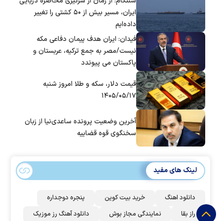
سنتکام: از زمان از سرگیری محاصره دریایی
ایران، مسیر بیش از ۵۰ کشتی را تغییر
داده‌ایم
فیدان: ایران هدف پیمان دفاعی مکه
نیست/مصر به جمع ترکیه، عربستان و
پاکستان می پیوندد
قیمت دلار، سکه و طلا امروز شنبه
۱۴۰۵/۰۵/۱۷
آخرین وضعیت پرونده ساعدی‌نیا از زبان
سخنگوی قوه قضاییه
لینک های مفید
دانلود اهنگ
خرید بیت کوین
پنجره دوجداره
راز بقا
نمایندگی مجاز بوش
دانلود آهنگ رز‌ موزیک