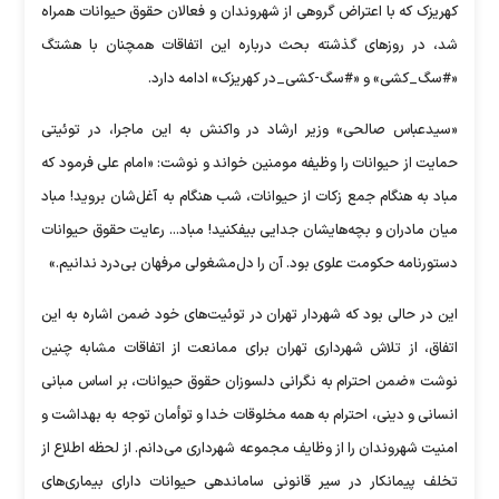
کهریزک که با اعتراض گروهی از شهروندان و فعالان حقوق حیوانات همراه
شد، در روزهای گذشته بحث درباره این اتفاقات همچنان با هشتگ
«#سگ_کشی» و «#سگ-کشی_در کهریزک» ادامه دارد.
«سیدعباس صالحی» وزیر ارشاد در واکنش به این ماجرا، در توئیتی
حمایت از حیوانات را وظیفه مومنین خواند و نوشت: «امام علی فرمود که
مباد به هنگام جمع زکات از حیوانات، شب هنگام به آغل‌شان بروید! مباد
میان مادران و بچه‌هایشان جدایی بیفکنید! مباد... رعایت حقوق حیوانات
دستورنامه حکومت علوی بود. آن را دل‌مشغولی مرفهان بی‌درد ندانیم.»
این در حالی بود که شهردار تهران در توئیت‌های خود ضمن اشاره به این
اتفاق، از تلاش شهرداری تهران برای ممانعت از اتفاقات مشابه چنین
نوشت «ضمن احترام به نگرانی دلسوزان حقوق حیوانات، بر اساس مبانی
انسانی و دینی، احترام به همه مخلوقات خدا و توأمان توجه به بهداشت و
امنیت شهروندان را از وظایف مجموعه شهرداری می‌دانم. از لحظه اطلاع از
تخلف پیمانکار در سیر قانونی ساماندهی حیوانات دارای بیماری‌های