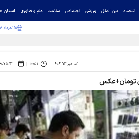
استان ها
اقتصاد
بین الملل
ورزشی
اجتماعی
سلامت
علم و فناوری
۱۵ /مرداد /۱۴۰۵
۸/۰۵/۳۱
۱۰:۵۱
کد خبر:۶۰۶۳۱۳