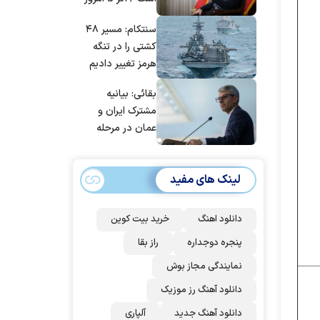
| غنائم از آنِ فاتح
مانده‌ایم، به‌خاطر
است، درست
سنتکام: مسیر ۴۸
مردم ایران است
است؟
کشتی را در تنگه
هرمز تغییر دادیم
بقائی: بیانیه
مشترک ایران و
عمان در مرحله
تدوین نهایی
است/ برنامه‌ای
لینک های مفید
برای سفر به قطر و
پاکستان نداریم
دانلود اهنگ
خرید بیت کوین
پنجره دوجداره
راز بقا
نمایندگی مجاز بوش
دانلود آهنگ رز‌ موزیک
دانلود آهنگ جدید
آلپاری