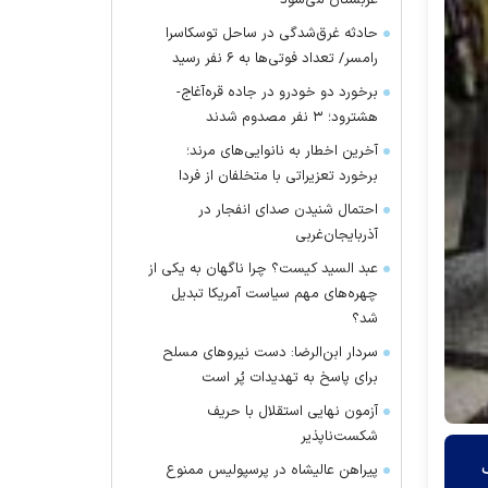
عربستان می‌شود
حادثه غرق‌شدگی در ساحل توسکاسرا
رامسر/ تعداد فوتی‌ها به ۶ نفر رسید
برخورد دو خودرو در جاده قره‌آغاج-
هشترود؛ ۳ نفر مصدوم شدند
آخرین اخطار به نانوایی‌های مرند؛
برخورد تعزیراتی با متخلفان از فردا
احتمال شنیدن صدای انفجار در
آذربایجان‌غربی
عبد السید کیست؟ چرا ناگهان به یکی از
چهره‌های مهم سیاست آمریکا تبدیل
شد؟
سردار ابن‌الرضا: دست نیرو‌های مسلح
برای پاسخ به تهدیدات پُر است
آزمون نهایی استقلال با حریف
شکست‌ناپذیر
ک
پیراهن عالیشاه در پرسپولیس ممنوع