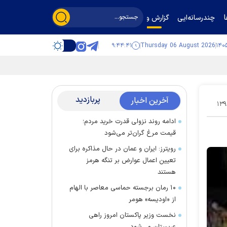
چندرسانه‌ایی
گزارش و گفت‌وگو
۹:۴۴:۴۲
Thursday 06 August 2026
پربازدید
آخرین اخبار
۱۳۹
ادامه روند نزولی قدرت خرید مردم؛
قیمت مرغ گران‌تر می‌شود
رویترز: ایران و عمان در حال مذاکره برای
تعیین اعمال عوارض بر تنگه هرمز
هستند
۱۰ رمان برجسته حماسی معاصر با الهام
از «اودیسه» هومر
نخست وزیر پاکستان امروز راهی