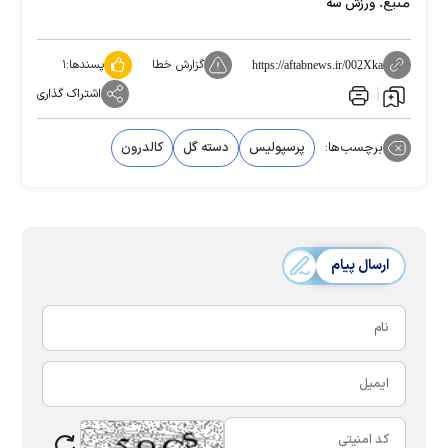
منبع:
ورزش سه
گزارش خطا
پسندها:
۱
https://aftabnews.ir/002Xka
اشتراک گذاری
برچسب‌ها:
پرسپولیس
دسته گل
کالدرون
ارسال پیام