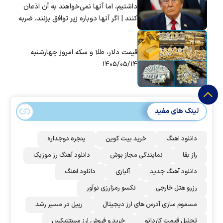
داشتیم، اما آنها نمی‌خواهند به آن اذعان
کنند | اگر آنها دوباره زیر توافق بزنند، ضربه
سختی خواهند خورد
قیمت دلار، طلا و سکه امروز چهارشنبه
۱۴۰۵/۰۵/۱۴
لینک های مفید
دانلود اهنگ
خرید بیت کوین
پنجره دوجداره
راز بقا
نمایندگی مجاز بوش
دانلود آهنگ رز‌ موزیک
دانلود آهنگ جدید
آلپاری
دانلود اهنگ
رزرو هتل خارجی
نکسو رمزارزی نوآور
مسموم سازی آدرس های ارز دیجیتال
ریپل در مسیر رشد
تحلیل قیمت کاردانو
خرید و فروش ارز سینتتیکس