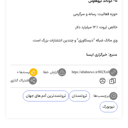
۱۰- دونالد نیوهاوس
حوزه فعالیت: رسانه و سرگرمی
خالص ثروت: ۱۲.۱ میلیارد دلار
وی مالک شبکه "دیسکاوری" و چندین انتشارات بزرگ است.
منبع:
خبرگزاری ایسنا
گزارش خطا
پسندها:
۰
https://aftabnews.ir/002Xx0
اشتراک گذاری
برچسب‌ها:
ثروتمندان
ثروتمندترین آدم های جهان
نیویورک