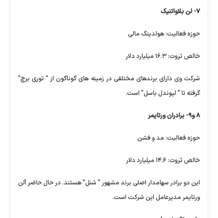
۷- لن بلاواتنیک
حوزه فعالیت: هولدینگ مالی
خالص ثروت: ۱۶.۳ میلیارد دلار
شرکت وی دارای برندهای مختلفی در زمینه های گوناگون از " توری برچ"
گرفته تا " لیوندل باسل" است.
۸ و۹- برادران ورتایمر
حوزه فعالیت: مد و فشن
خالص ثروت: ۱۴.۶ میلیارد دلار
این دو برادر سهامدار اصلی برند مشهور " شنل" هستند. در حال حاضر آلن
ورتایمر مدیرعامل این شرکت است.