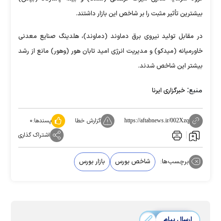
بیشترین تأثیر مثبت را بر شاخص این بازار داشتند.
در مقابل تولید نیروی برق دماوند (دماوند)، هلدینگ صنایع معدنی
خاورمیانه (میدکو) و مدیریت انرژی امید تابان هور (وهور) مانع از رشد
بیشتر این شاخص شدند.
منبع:
خبرگزاری ایرنا
گزارش خطا
پسندها:
۰
https://aftabnews.ir/002Xzq
اشتراک گذاری
برچسب‌ها:
شاخص بورس
بازار بورس
ارسال پیام