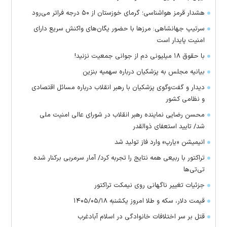
هشدار قرمز هواشناسی؛ گرمای خوزستان از ۵۰ درجه فراتر می‌رود
سرتیپ جهانشاهی: مرز‌ها با حضور یگان‌های واکنش سریع دارای
امنیت پایدار است
با حقوق ۱۸ میلیونی دم از جوانی جمعیت نزنید!
بیانیه مجلس به پزشکیان درباره سهمیه بنزین
دیدار و گفت‌وگوی پزشکیان با رهبر انقلاب درباره مسائل اقتصادی
و نظامی کشور
محسن رضایی نماینده رهبر انقلاب در شورای عالی امنیت ملی
شد/ تایید استعفای ذوالقدر
انیمیشن «یارپ» وارد فاز تولید شد
تراکتور با ربیعی همه نتایج را تجربه کرد/ آمار سرمربی برکنار شده
تی‌تی‌ها
جزئیات تغییر ناگهانی روی نیمکت تراکتور
قیمت دلار، سکه و طلا امروز یکشنبه ۱۴۰۵/۰۵/۱۸
قتل بر سر اختلافات خانوادگی در اسلام آبادغرب