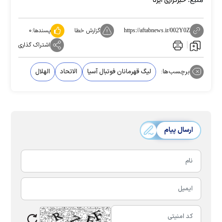
خبرگزاری ایرنا
گزارش خطا
پسندها:
۰
https://aftabnews.ir/002Y0Z
اشتراک گذاری
برچسب‌ها:
لیگ قهرمانان فوتبال آسیا
الاتحاد
الهلال
ارسال پیام