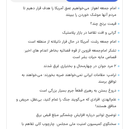
امام جمعه اهواز: می‌خواهیم عمق آمریکا را هدف قرار دهیم تا
مردم آنها موشک خوردن را ببینند
قیمت برنج چند؟
گرانی و افت تقاضا در بازار پلاستیک
امام جمعه رشت: آمریکا در حال فرار ذلیلانه از منطقه است
تشکر امام‌جمعه قزوین از قوه قضائیه بخاطر اعدام های اخیر:
قصاص مایه حیات بشر است
۲ مرد جوان در چهارمحال و بختیاری غرق شدند
ترامپ: مقامات ایرانی نمی‌خواهند ضربه بخورند؛ می‌خواهند به
توافق برسند
دروغ بستن به رهبری قطعاً جرم بسیار بزرگی است
علم‌الهدی: افرادی که می‌گویند جنگ را تمام کنید، بی‌عقل، مریض و
منافق هستند!
توضیح توانیر درباره افزایش چشمگیر مبلغ قبض برق
سخنگوی کمیسیون امنیت ملی مجلس: چارچوب کلی تفاهم با