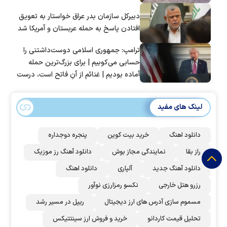
دبیرکل سازمان بدر عراق خواستار به تعویق
افتادن پاسخ به حمله عربستان و آمریکا شد
ترامپ: جمهوری اسلامی دوست‌داشتنی را
حسابی می‌کوبیم | برای بزرگ‌ترین حمله
آماده بودیم | غنائم از آنِ فاتح است، درست
است؟
لینک های مفید
دانلود اهنگ
خرید بیت کوین
پنجره دوجداره
راز بقا
نمایندگی مجاز بوش
دانلود آهنگ رز‌ موزیک
دانلود آهنگ جدید
آلپاری
دانلود اهنگ
رزرو هتل خارجی
نکسو رمزارزی نوآور
مسموم سازی آدرس های ارز دیجیتال
ریپل در مسیر رشد
تحلیل قیمت کاردانو
خرید و فروش ارز سینتتیکس