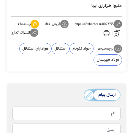
منبع:
خبرگزاری ایرنا
گزارش خطا
پسندها:
۰
https://aftabnews.ir/002Y55
اشتراک گذاری
برچسب‌ها:
جواد نکونام
استقلال
هواداران استقلال
فولاد خوزستان
ارسال پیام