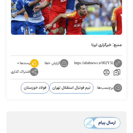
منبع:
خبرگزاری ایرنا
گزارش خطا
پسندها:
۰
https://aftabnews.ir/002Y5L
اشتراک گذاری
برچسب‌ها:
تیم فوتبال استقلال تهران
فولاد خوزستان
ارسال پیام