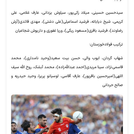
سیدحسین حسینی، میلاد زکی‌پور، سیاوش یزدانی، عارف غلامی، علی
کریمی، شیخ دیاباته، فرشید اسماعیلی(علی دشتی)، مهدی قائدی(آرش
رضاوند)، فرشید باقری(مسعود ریگی)، وریا غفوری و داریوش شجاعیان
ترکیب فولادخوزستان:
شهاب گردان، ایوب والی، حسن بیت سعید(وحید نامداری)، محمد
قاسمی‌نژاد، سینا مریدی(احمد عبدالله‌زاده)، محمد آبشک، روح الله سیف
اللهی(امیرحسین باقرپور)، عارف آقاسی، لوسیانو پریرا، وحید حیدریه و
صالح حردانی