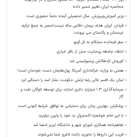
محاصره ایران تغییر مسیر داده
وزیر آموزش‌وپرورش: سال تحصیلی آینده حتماً حضوری است
فیدان: ایران هدف پیمان دفاعی مکه نیست/مصر به جمع ترکیه،
عربستان و پاکستان می پیوندد
سفر فرمانده سنتکام به تل آویو
انتقاد جامعه روحانیت مبارز از باقر خرازی
کوروش اژدهاکش پرسپولیسی شد
همتی به وزارت خزانه‌داری آمریکا: پول‌هایمان دست خودمان است!
لبنان یک افسر عالی رتبه ارتش حکومت بشار اسد را دستگیر کرد
سرمایه‌گذاری ۱.۳ میلیارد دلاری امارات برای توسعه ناوگان نفت و
گاز
پزشکیان: بهترین زمان برای دستیابی به توافق، شرایط کنونی است
با این شام خوشمزه کلسترول بد خود را پایین بیاورید
تفاهم‌نامه همکاری شورای شهر و دانشگاه تبریز امضا شد
فریب این دارو‌ها را نخورید باعث لاغری شما نمی‌شوند