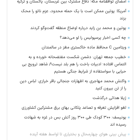
امضای توافقنامه مکه؛ دفاع مشترک بین عربستان، پاکستان و ترکیه
آمریکا: پوتین ممکن است با یک حمله محدود، عزم ناتو را محک
بزند
پوتین و محمد بن زاید درباره اوضاع منطقه گفت‌وگو کردند
چه کسی اخبار پرسپولیس را لو می‌دهد؟
ویتامین C محافظ ماده خاکستری مغز در سالمندان
خطیب جمعه تهران: دشمن شکست مفتضحانه خورده و به
التماس افتاده؛ ادبیات باخت را هم بلد نیست!/ شاهد ترویج بی
حیایی با سواستفاده از شرایط جنگی هستیم
واکنش محمد مهاجری به اظهارات جنجالی باقر خرازی: لباس دین
را از تن بیرون کنید
ژیلا هدائی درگذشت
لغو افزایش تعرفه و تصاعد پلکانی بهای برق مشترکین کشاورزی
یونیسف: ۳۰۰ کودک طی ۳۰۰ روز آتش بس در غزه به شهادت
رسیده اند
پیش بینی هوای چهارمحال و بختیاری تا اواسط هفته آینده