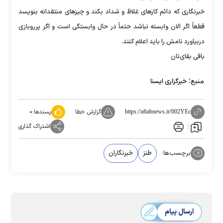
خبرنگاری که دائم کارهای غلاظ و شداد بکند و چیزهای منتقدانه بنویسد
قطعاً اگر الان وابسته نباشد حتماً در حال وابستگی است و اگر پرروبازی
دربیاورد نامش را باید اعلام کنند.
باقی بقای‌تان
منبع:
خبرگزاری ایسنا
گزارش خطا
پسندها:
۰
https://aftabnews.ir/002YEc
اشتراک گذاری
برچسب‌ها:
طنز
خبرنگاران
ارسال پیام