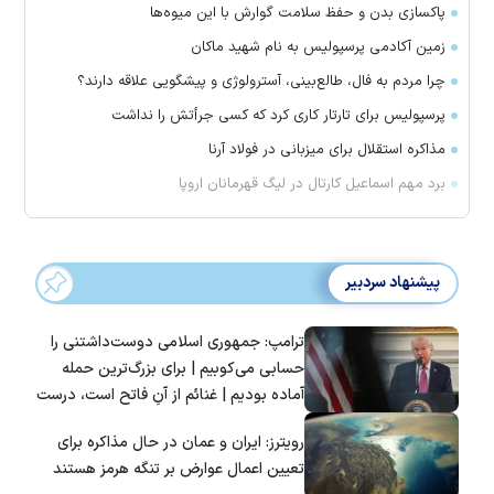
پاکسازی بدن و حفظ سلامت گوارش با این میوه‌ها
زمین آکادمی پرسپولیس به نام شهید ماکان
چرا مردم به فال، طالع‌بینی، آسترولوژی و پیشگویی علاقه دارند؟
پرسپولیس برای تارتار کاری کرد که کسی جرأتش را نداشت
مذاکره استقلال برای میزبانی در فولاد آرنا
برد مهم اسماعیل کارتال در لیگ قهرمانان اروپا
پیشنهاد سردبیر
ترامپ: جمهوری اسلامی دوست‌داشتنی را
حسابی می‌کوبیم | برای بزرگ‌ترین حمله
آماده بودیم | غنائم از آنِ فاتح است، درست
است؟
رویترز: ایران و عمان در حال مذاکره برای
تعیین اعمال عوارض بر تنگه هرمز هستند