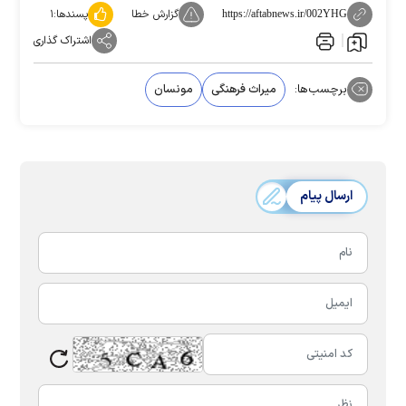
گزارش خطا
پسندها:
۱
https://aftabnews.ir/002YHG
اشتراک گذاری
برچسب‌ها:
میراث فرهنگی
مونسان
ارسال پیام