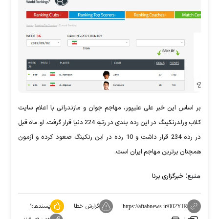
بر اساس این خبر علی علیپور، مهاجم جوان و مازندرانی با اعلام سایت
کلاب‌ ورلد‌رنکینگ در این رده بندی در رتبه 224 دنیا قرار گرفت. او ماه قبل
در رده 234 قرار داشت و 10 رده در این رنکینگ صعود کرده و آزمون
همچنان برترین مهاجم ایران است.
منبع:
خبرگزاری برنا
گزارش خطا
پسندها:
۱
https://aftabnews.ir/002YIR