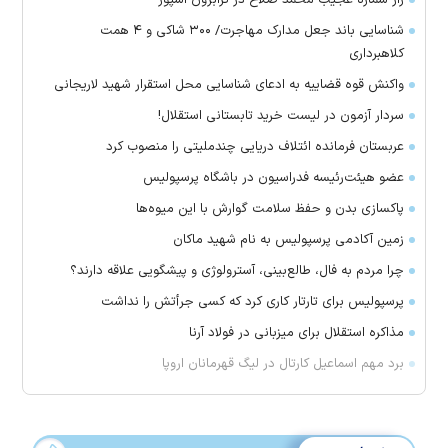
راز شماره عجیب محمد صلاح در ترابزون اسپور
شناسایی باند جعل مدارک مهاجرت/ ۳۰۰ شاکی و ۴ همت
کلاهبرداری
واکنش قوه قضاییه به ادعای شناسایی محل استقرار شهید لاریجانی
سردار آزمون در لیست خرید تابستانی استقلال!
عربستان فرمانده ائتلاف دریایی چندملیتی را منصوب کرد
عضو هیئت‌رئیسه فدراسیون در باشگاه پرسپولیس
پاکسازی بدن و حفظ سلامت گوارش با این میوه‌ها
زمین آکادمی پرسپولیس به نام شهید ماکان
چرا مردم به فال، طالع‌بینی، آسترولوژی و پیشگویی علاقه دارند؟
پرسپولیس برای تارتار کاری کرد که کسی جرأتش را نداشت
مذاکره استقلال برای میزبانی در فولاد آرنا
برد مهم اسماعیل کارتال در لیگ قهرمانان اروپا