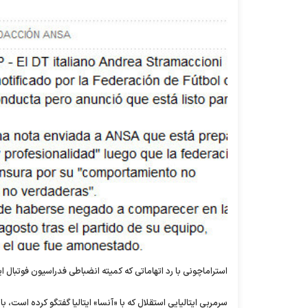
استراماچونی با رد اتهاماتی که کمیته انضباطی فدراسیون فوتبال
سرمربی ایتالیایی استقلال که با «آنسا» ایتالیا گفتگو کرده است، ب