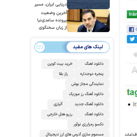
پاکستان می
دریایی ایران، مسیر
پیوندد
بیش از ۵۰ کشتی را
آخرین وضعیت
تغییر داده‌ایم
پرونده ساعدی‌نیا
از زبان سخنگوی
قوه قضاییه
لینک های مفید
دانلود اهنگ
خرید بیت کوین
پنجره دوجداره
راز بقا
نمایندگی مجاز بوش
دانلود آهنگ رز‌ موزیک
دانلود آهنگ جدید
آلپاری
دانلود اهنگ
رزرو هتل خارجی
نکسو رمزارزی نوآور
مسموم سازی آدرس های ارز دیجیتال
اقدامات