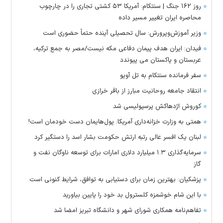
روز ۱۶۲ جنگ | سنتکام: آمریکا ۵۳ کشتی تجاری را در چارچوب
محاصره ایران تغییر مسیر داده
وزیر آموزش‌وپرورش: سال تحصیلی آینده حتماً حضوری است
فیدان: ایران هدف پیمان دفاعی مکه نیست/مصر به جمع ترکیه،
عربستان و پاکستان می پیوندد
سفر فرمانده سنتکام به تل آویو
انتقاد جامعه روحانیت مبارز از باقر خرازی
کوروش اژدهاکش پرسپولیسی شد
همتی به وزارت خزانه‌داری آمریکا: پول‌هایمان دست خودمان است!
لبنان یک افسر عالی رتبه ارتش حکومت بشار اسد را دستگیر کرد
سرمایه‌گذاری ۱.۳ میلیارد دلاری امارات برای توسعه ناوگان نفت و
گاز
پزشکیان: بهترین زمان برای دستیابی به توافق، شرایط کنونی است
با این شام خوشمزه کلسترول بد خود را پایین بیاورید
تفاهم‌نامه همکاری شورای شهر و دانشگاه تبریز امضا شد