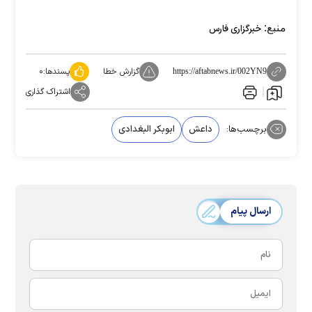
منبع:
خبرگزاری فارس
گزارش خطا
پسندها:
۰
https://aftabnews.ir/002YN9
اشتراک گذاری
برچسب‌ها:
داعش
ابوبکر البغدادی
ارسال پیام