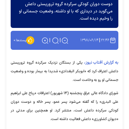
دوست دوران کودکی سرکرده گروه تروریستی داعش
می‌گوید در دیداری که با او داشته، وضعیت جسمانی او
را وخیم دیده است.
۱۳۹۸/۰۶/۱۴
۲۲:۴۶
پسندها:
۰
به گزارش آفتاب نیوز،
یکی از بستگان نزدیک سرکرده گروه تروریستی
داعش اعتراف کرد که «ابوبکر البغدادی» شدیدا به بیمار بوده و وضعیت
جسمانی او رو به وخامت است.
شورای دادگاه عالی عراق پنجشنبه (۱۴ شهریور) اعترافات «رباح علی ابراهیم
علی البدری» را که گفته می‌شود پسر عمو، پسر خاله و دوست دوران
کودکی سرکرده داعش است، منتشر کرد. او همچنین برای مدتی در
«دیوان کشاورزی» داعش فعالیت داشته است.