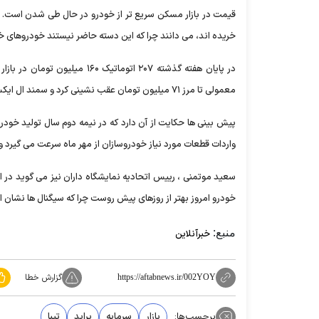
قیمت در بازار مسکن سریع تر از خودرو در حال طی شدن است. ب
خریده اند، می دانند چرا که این دسته حاضر نیستند خودروهای خری
معمولی تا مرز ۷۱ میلیون تومان عقب نشینی کرد و سمند ال ایکس نیز ۷۴ میلیون تومان در معرض فروش گذاشته شد .
پیش بینی ها حکایت از آن دارد که در نیمه دوم سال تولید خودرو
واردات قطعات مورد نیاز خودروسازان از مهر ماه سرعت می گیرد 
سعید موتمنی ، رییس اتحادیه نمایشگاه داران نیز می گوید در 
خودرو امروز بهتر از روزهای پیش روست چرا که سیگنال ها نشان از 
منبع:
خبرآنلاین
گزارش خطا
https://aftabnews.ir/002YOY
برچسب‌ها:
بازار
سرمایه
پراید
تیبا