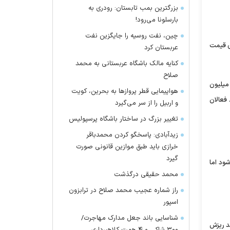
بزرگترین بمب تابستان: رودری به
بارسلونا می‌رود!
چین، نفت روسیه را جایگزین نفت
ای قیمت
عربستان کرد
کنایه مالک باشگاه عربستانی به محمد
صلاح
فعالان بازار با اشاره به کاهش نزدیک به یک میلیون و هشتصد هزار تومانی قیمت پراید در هفته جاری گفت: هر چند قیمت پراید به حدود ۴۶ میلیون
هواپیمایی قطر پرواز‌ها به بحرین، کویت
 . فعالان
و اربیل را از سر می‌گیرد
تغییر بزرگ در ساختار باشگاه پرسپولیس
زیدآبادی: پاسخگو کردن محمدباقر
خرازی باید طبق موازین قانونی صورت
گیرد
تر شده و به قیمت ۴۹ میلیون فایل می شود اما
محمد حقیقی درگذشت
راز شماره عجیب محمد صلاح در ترابزون
اسپور
شناسایی باند جعل مدارک مهاجرت/
ند ریزش