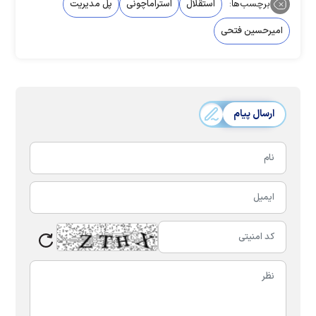
برچسب‌ها:
استقلال
استراماچونی
پل مدیریت
امیرحسین فتحی
ارسال پیام