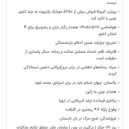
نیست
رویترز: آمریکا فروش بیش از ۵۲۵۰ موشک پاتریوت به چند کشور
عربی را تائید کرد
هواشناسی ۱۴۰۵/۰۵/۱۷؛ هشدار رگبار باران و رعدوبرق برای ۴
استان کشور
تشریح جزئیات صدور احکام بازنشستگی
قالیباف: قلم، امتداد شمشیر عدالت و رسانه، سنگر پاسداری از
حقیقت است
سپاه: رسانه‌های انقلابی در برابر دروغ‌پراکنی دشمن ایستادگی
کردند
پاکستان: جهان اسلام باید در برابر اسرائیل متحد شود
هشدار چین به ژاپن
برکناری فرمانده ارشد آمریکایی در اروپا
وقوع زلزله ۴.۶ ریشتری در گلبافت
غرق‌شدگی؛ شبح مرگ در دل تابستان
روز ۱۶۱ جنگ | درگیری در یمن | سازمان ملل: منتظر نتایج مذاکرات