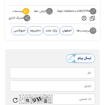
گزارش خطا
پسندها:
۰
https://aftabnews.ir/002YPM
اشتراک گذاری
برچسب‌ها:
اصفهان
پارک ملت
دختربچه
امبولانس
ارسال پیام