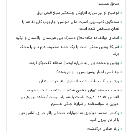
منافق هستند!
توضیح توانیر درباره افزایش چشمگیر مبلغ قبض برق
سخنگوی کمیسیون امنیت ملی مجلس: چارچوب کلی تفاهم با
عمان مشخص شده است
امضای توافقنامه مکه؛ دفاع مشترک بین عربستان، پاکستان و ترکیه
آمریکا: پوتین ممکن است با یک حمله محدود، عزم ناتو را محک
بزند
پوتین و محمد بن زاید درباره اوضاع منطقه گفت‌وگو کردند
چه کسی اخبار پرسپولیس را لو می‌دهد؟
ویتامین C محافظ ماده خاکستری مغز در سالمندان
خطیب جمعه تهران: دشمن شکست مفتضحانه خورده و به
التماس افتاده؛ ادبیات باخت را هم بلد نیست!/ شاهد ترویج بی
حیایی با سواستفاده از شرایط جنگی هستیم
واکنش محمد مهاجری به اظهارات جنجالی باقر خرازی: لباس دین
را از تن بیرون کنید
ژیلا هدائی درگذشت