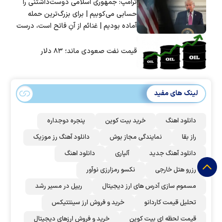
ترامپ: جمهوری اسلامی دوست‌داشتنی را
حسابی می‌کوبیم | برای بزرگ‌ترین حمله
آماده بودیم | غنائم از آنِ فاتح است، درست
است؟
قیمت نفت صعودی ماند؛ ۸۳ دلار
لینک های مفید
دانلود اهنگ
خرید بیت کوین
پنجره دوجداره
راز بقا
نمایندگی مجاز بوش
دانلود آهنگ رز‌ موزیک
دانلود آهنگ جدید
آلپاری
دانلود اهنگ
رزرو هتل خارجی
نکسو رمزارزی نوآور
مسموم سازی آدرس های ارز دیجیتال
ریپل در مسیر رشد
تحلیل قیمت کاردانو
خرید و فروش ارز سینتتیکس
قیمت لحظه ای بیت کوین
خرید و فروش ارزهای دیجیتال