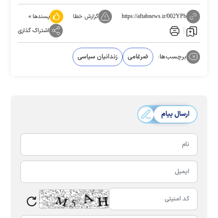
گزارش خطا
پسندها:
۰
https://aftabnews.ir/002YPb
اشتراک گذاری
برچسب‌ها:
ضرغامی
زندانیان سیاسی
ارسال پیام