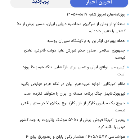
پربازدید
آخرین اخبار
روزنامه‌های امروز شنبه ۱۴۰۵/۰۵/۱۷
سنتکام: از زمان از سرگیری محاصره دریایی ایران، مسیر بیش از ۵۰
کشتی را تغییر داده‌ایم
حمله پهپادی اوکراین به پالایشگاه سیزران روسیه
جمهوری اسلامی: صدور حکم شورش علیه دولت قانونی، عادی
نیست
ای‌بی‌سی: توافق ایران و عمان برای بازگشایی تنگه هرمز ۶۰ روزه
است
مقام آمریکایی: اجازه نمی‌دهیم ایران در تنگه هرمز عوارض بگیرد
نیویورک‌تایمز: جنگ برنامه هسته‌ای ایران را متوقف نکرده است
خروج یک میلیون کارگر از بازار کار/ نرخ بیکاری ۷ درصدی واقعی
نیست
رویترز: آمریکا فروش بیش از ۵۲۵۰ موشک پاتریوت به چند کشور
عربی را تائید کرد
هواشناسی ۱۴۰۵/۰۵/۱۷؛ هشدار رگبار باران و رعدوبرق برای ۴