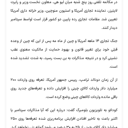
در مکالمه تلفنی روز پنج شنبه میان لیو هی، معاون نخست وزیر و رابرت
لایتیزر، نماینده تجاری آمریکا و استیون منوچین، وزیر خزانه داری آمریکا
تعیین شد. مقامات تجاری رده پایین دو کشور قرار است اواسط سپتامبر
دیدار کنند.
جنگ تجاری ۱۴ ماهه آمریکا و چین از ماه مه پس از این که چین از وعده
قبلی خود برای تغییر قانون و بهبود حمایت از مالکیت معنوی عقب
نشینی کرد و در نتیجه مذاکرات به بن بست رسید، به شدت تشدید شده
است.
از آن زمان دونالد ترامپ، رییس جمهور آمریکا، تعرفه روی واردات ۲۰۰
میلیارد دلار واردات کالای چینی را افزایش داده و تعرفه‌های جدید روی
باقی مانده واردات کالاهای چینی وضع کرده است.
کودلاو به تلویزیون بلومبرگ گفت: درباره این که آیا مذاکرات سپتامبر یا
اکتبر باعث به تاخیر افتادن افزایش برنامه‌ریزی شده تعرفه‌ها روی ۲۵۰
میلیارد دلار کالای چینی از ۲۵ به ۳۰ درصد می‌شود گمانه زنی نخواهد کرد.