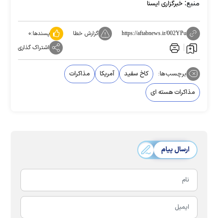
منبع:
خبرگزاری ایسنا
گزارش خطا
پسندها:
۰
https://aftabnews.ir/002YPu
اشتراک گذاری
برچسب‌ها:
کاخ سفید
آمریکا
مذاکرات
مذاکرات هسته ای
ارسال پیام