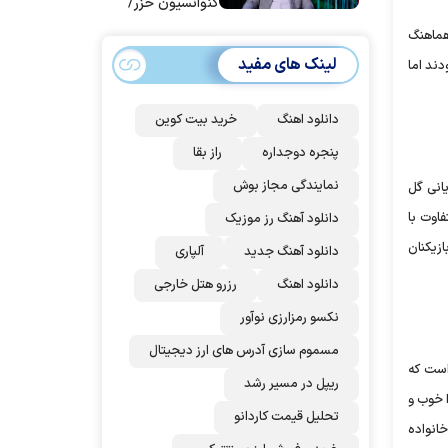
کنوانسیون خزر/
سهمیه ایران کم
 هماهنگ
می‌شود؟!
لینک های مفید
دند اما
دانلود اهنگ
خرید بیت کوین
پنجره دوجداره
راز بقا
نمایندگی مجاز بوش
یانی گل
اوت با
دانلود آهنگ رز‌ موزیک
ازیکنان
دانلود آهنگ جدید
آلپاری
دانلود اهنگ
رزرو هتل خارجی
نکسو رمزارزی نوآور
مسموم سازی آدرس های ارز دیجیتال
است که
ریپل در مسیر رشد
ا خوب و
تحلیل قیمت کاردانو
خانواده