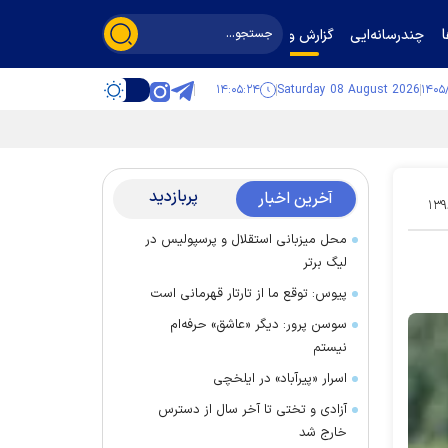
چندرسانه‌ایی
گزارش و گفت‌وگو
۱۴:۰۵:۲۵
Saturday 08 August 2026
پربازدید
آخرین اخبار
۱۳۹
محل میزبانی استقلال و پرسپولیس در
لیگ برتر
پیوس: توقع ما از تارتار قهرمانی است
سوسن پرور: دیگر «عاشق» حرفه‌ام
نیستم
اسرار «پیرآباد» در ایلخچی
آزادی و تختی تا آخر سال از دسترس
خارج شد