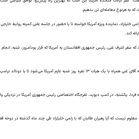
: "نظر ایالات متحده آمریکا این است که بهترین راه پیش‌رو، توافق سیاسی است و
 که به هرنوع معامله‌ای تن بدهیم.
 زلمی خلیلزاد، نماینده ویژه آمریکا خواسته تا با حضور در جلسه علنی کمیته روابط خار
ائه کند.
ه سفر اشرف غنی، رئیس جمهوری افغانستان به آمریکا که قرار بودامروز، شنبه، انجام ش
پیش ازاین منابعی دولت افغانستان به بی‌بی‌سی گفته بودند که آقای غنی همراه با یک هیات ۱۳ نفره روز شنبه عازم آمریکا می‌شود تا با 
ده فردا، یکشنبه، در کمپ دیوید، تفرجگاه اختصاصی رئیس جمهوری آمریکا در نزدیکی وا
معلوم نیست که آیا رهبران طالبان که با زلمی خلیلزاد طی چند ماه گذشته در دوحه قط