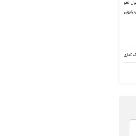
یان لغو
 رایزنی
ک گذاری