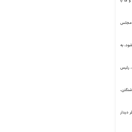
 ما با
جی مجلس
ود، به
دونالد ترامپ، رئیس
شنگتن،
ر دیدار