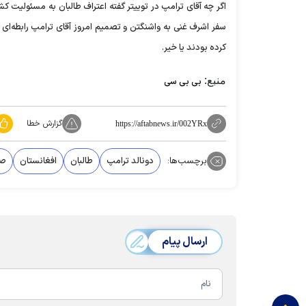
اگر چه آقای ترامپ در توییتر گفته اعتراف طالبان به مسئولیت کشت
سفر اشرف غنی به واشنگتن و تصمیم امروز آقای ترامپ رابطه‌ای و
کرده بودند یا خیر.
منبع:
بی بی سی
گزارش خطا
https://aftabnews.ir/002YRx
برچسب‌ها:
دونالد ترامپ
طالبان
افغانستان
صل
ارسال پیام