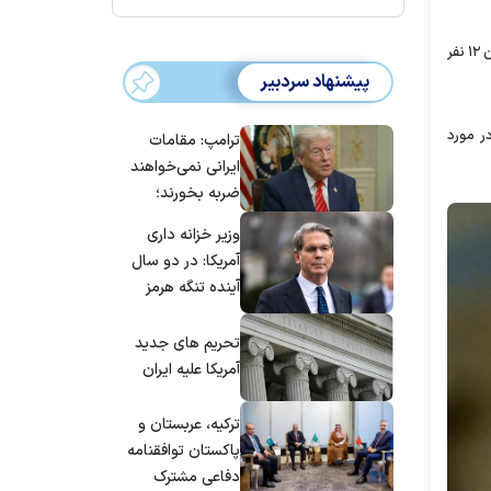
او گفته علاوه بر لغو این دیدار دستور به توقف گفتگوها میان آمریکا و طالبان داده چرا که این گروه پذیرفته مسئول حمله‌ای در کابل بوده که به کشته شدن ۱۲ نفر
پیشنهاد سردبیر
ر مورد
ترامپ: مقامات
ایرانی نمی‌خواهند
ضربه بخورند؛
می‌خواهند به
وزیر خزانه داری
توافق برسند
آمریکا: در دو سال
آینده تنگه هرمز
بی‌اهمیت خواهد
شد
تحریم های جدید
آمریکا علیه ایران
ترکیه، عربستان و
پاکستان توافقنامه
دفاعی مشترک