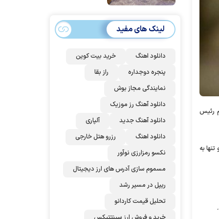
امضا می‌کنند
لینک های مفید
دانلود اهنگ
خرید بیت کوین
پنجره دوجداره
راز بقا
نمایندگی مجاز بوش
دانلود آهنگ رز‌ موزیک
م رئیس
دانلود آهنگ جدید
آلپاری
دانلود اهنگ
رزرو هتل خارجی
تنها به
نکسو رمزارزی نوآور
مسموم سازی آدرس های ارز دیجیتال
ریپل در مسیر رشد
تحلیل قیمت کاردانو
خرید و فروش ارز سینتتیکس