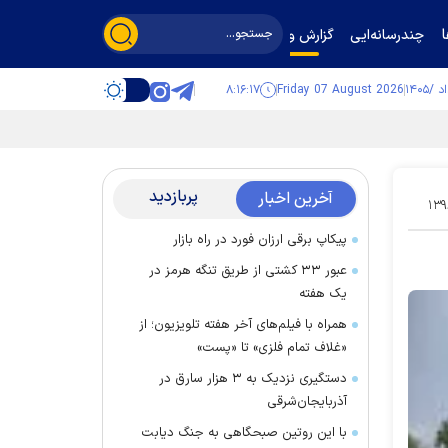
چندرسانه‌ایی
گزارش و گفت‌وگو
۸:۱۶:۱۷
Friday 07 August 2026
پربازدید
آخرین اخبار
۱۳۹
پیکاپ برقی ارزان فورد در راه بازار
عبور ۳۳ کشتی از طریق تنگه هرمز در
یک هفته
همراه با فیلم‌های آخر هفته تلویزیون؛ از
«غلاف تمام فلزی» تا «پست»
دستگیری نزدیک به ۳ هزار سارق در
آذربایجان‌شرقی
با این روتین صبحگاهی به جنگ دیابت