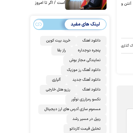
است / اگر تا امروز
 آنتن و
مانده‌ایم، به‌خاطر
مردم ایران است
لینک های مفید
دانلود اهنگ
خرید بیت کوین
ک گذاری
پنجره دوجداره
راز بقا
نمایندگی مجاز بوش
دانلود آهنگ رز‌ موزیک
دانلود آهنگ جدید
آلپاری
دانلود اهنگ
رزرو هتل خارجی
نکسو رمزارزی نوآور
مسموم سازی آدرس های ارز دیجیتال
ریپل در مسیر رشد
تحلیل قیمت کاردانو