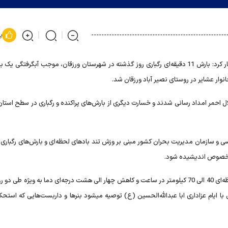
پ
محمد باقر هنربر در تشریح این خبر اظهار کرد: بارش 11 دقیقه‌ای رگباری روز گذشته در شهرستان ورزقان، موجب آبگرفتگی 
ار عشایر در روستای نصیر آباد ورزقان شد.
ل احمر امداد رسانی شدند و خسارت دیگری از بارش‌های پراکنده و رگباری در سطح استان
ی و سازمان مدیریت بحران کشور مبنی بر وزش تند بادهای لحظه‌ای و بارش‌های رگباری،
هنربر خاطرنشان کرد: در آذربایجان شرقی نیز وزش تند بادهای لحظه‌ای 40 الی 70 کیلومتر در ساعت و کاهش چهار الی هشت درجه‌ای دما به ویژه ط
پیش‌بینی شده است، با توجه به تقارن این تغییرات آب و هوایی با ایام عزاداری ابا عبدالله‌الحسین (ع) توصیه می‎شود بنرها و دا