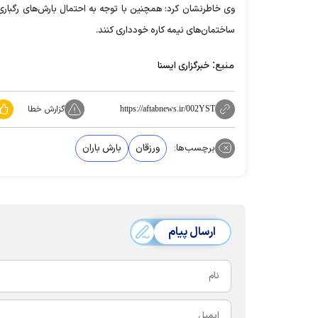
وی خاطرنشان کرد: همچنین با توجه به احتمال بارش‌های رگباری و 
ساختمان‌های نیمه کاره خودداری کنند.
منبع:
خبرگزاری ایسنا
گزارش خطا
https://aftabnews.ir/002YST
برچسب‌ها:
ورزقان
بارش باران
ارسال پیام