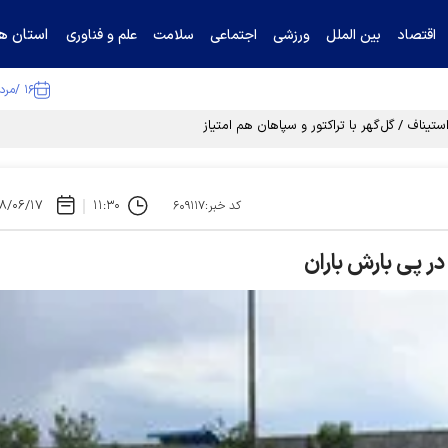
استان ها
اقتصاد
بین الملل
ورزشی
اجتماعی
سلامت
علم و فناوری
۱۶ /مرداد /۱۴۰۵
تیناف / گل‌گهر با تراکتور و سپاهان هم امتیاز شد
۸/۰۶/۱۷
۱۱:۳۰
کد خبر:۶۰۹۱۱۷
ر پی بارش باران