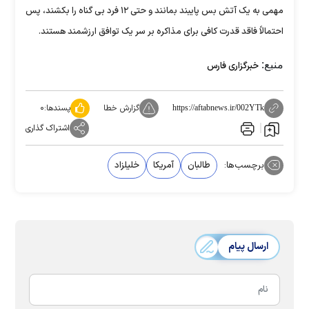
مهمی به یک آتش بس پایبند بمانند و حتی ۱۲ فرد بی گناه را بکشند، پس
احتمالاً فاقد قدرت کافی برای مذاکره بر سر یک توافق ارزشمند هستند.
منبع:
خبرگزاری فارس
گزارش خطا
پسندها:
۰
https://aftabnews.ir/002YTk
اشتراک گذاری
برچسب‌ها:
طالبان
آمریکا
خلیلزاد
ارسال پیام