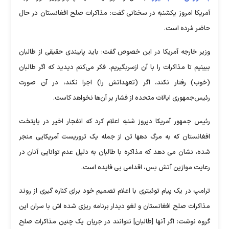
آمریکا امروز یکشنبه در سخنانی گفت: مذاکرات صلح افغانستان در حال
حاضر مُرده است.
وزیر خارجه آمریکا در این خصوص گفت: باید پایبندی حقیقی از طالبان
ببینیم تا مذاکرات را با آن ازسربگیریم. فکر می‌کنم دیدید که اگر طالبان
(خوب) رفتار نکند، اگر (تعهداتش را) اجرا نکند، در آن صورت
رئیس‌جمهوری ایالات متحده از فشار بر آن‌ها نخواهد کاست.
رئیس جمهور آمریکا دیروز شنبه اعلام کرد که انفجار اخیر در پایتخت
افغانستان که به مرگ دهها تن از جمله یک تروریست آمریکایی منجر
شده، نشان می دهد که مذاکره با طالبان به دلیل عدم توانایی آنان در
رعایت موازین آتش بس، اقدامی بی فایده است.
ترامپ در یک پیام توئیتری با اعلام تصمیم خود برای کناره گیری از روند
مذاکرات صلح افغانستان و لغو دیدار برنامه ریزی شده اش با سران این
گروه نوشت: اگر آنها [طالبان] نتوانند در جریان یک چنین مذاکرات صلح