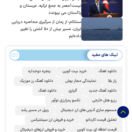
نیست/مصر به جمع ترکیه، عربستان و
پاکستان می پیوندد
سنتکام: از زمان از سرگیری محاصره دریایی
ایران، مسیر بیش از ۵۰ کشتی را تغییر
داده‌ایم
لینک های مفید
دانلود اهنگ
خرید بیت کوین
پنجره دوجداره
راز بقا
نمایندگی مجاز بوش
دانلود آهنگ رز‌ موزیک
دانلود آهنگ جدید
آلپاری
دانلود اهنگ
رزرو هتل خارجی
نکسو رمزارزی نوآور
مسموم سازی آدرس های ارز دیجیتال
ریپل در مسیر رشد
تحلیل قیمت کاردانو
خرید و فروش ارز سینتتیکس
قیمت لحظه ای بیت کوین
خرید و فروش ارزهای دیجیتال